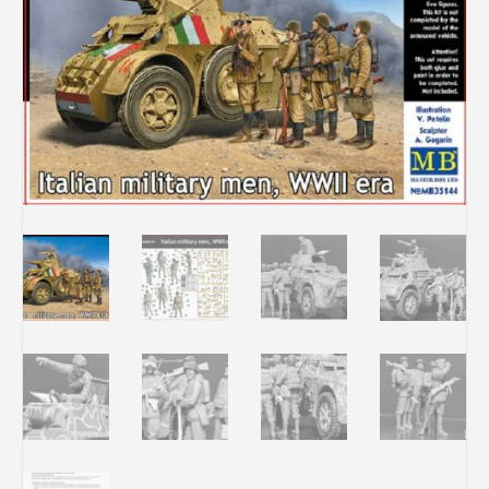
Rechercher des produits...
Mon panier
0
0,00
€
Connexion / Inscription
Véhicules
Avions
Bateaux
Trains
Figurines
Peintures
Accessoires
Puzzles
Carte cadeau
Maquette par marque
Contact