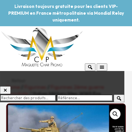
Livraison toujours gratuite pour les clients VIP-
PREMIUM en France métropolitaine via Mondial Relay
uniquement.
← Retour
Home
/
Figurines
/
Figurines 2ème guerre
mondiale
/ Italian Military Men WWII Era
-20%
Pouvoir d'achat