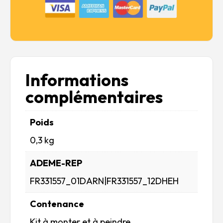
Informations
complémentaires
Poids
0,3 kg
ADEME-REP
FR331557_01DARN|FR331557_12DHEH
Contenance
Kit à monter et à peindre