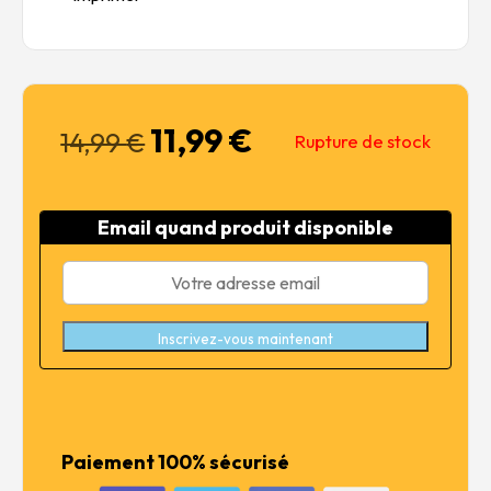
11,99
€
Le
Le
14,99
€
Rupture de stock
prix
prix
initial
actuel
était :
est :
Email quand produit disponible
14,99 €.
11,99 €.
Inscrivez-vous maintenant
Paiement 100% sécurisé