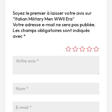
Soyez le premier à laisser votre avis sur
“Italian Military Men WWII Era”
Votre adresse e-mail ne sera pas publiée.
Les champs obligatoires sont indiqués
avec
*
é
é
é
é
é
to
to
to
to
to
ile
ile
ile
ile
ile
su
s
s
s
s
r
su
su
su
su
5
r
r
r
r
5
5
5
5