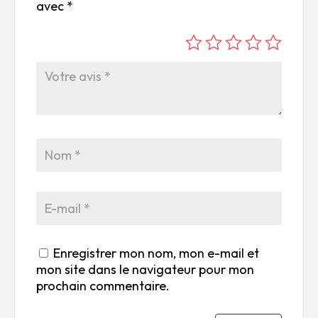
avec
*
é
é
é
é
é
to
to
to
to
to
ile
ile
ile
ile
ile
su
s
s
s
s
r
su
su
su
su
5
r
r
r
r
5
5
5
5
Enregistrer mon nom, mon e-mail et
mon site dans le navigateur pour mon
prochain commentaire.