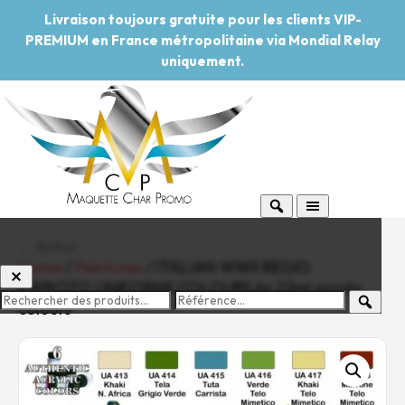
Livraison toujours gratuite pour les clients VIP-
PREMIUM en France métropolitaine via Mondial Relay
uniquement.
← Retour
Home
/
Peintures
/ ITALIAN WWII REGIO
ESERCITO UNIFORMS COLOURS 6x 22ml acrylic
colours
-20%
Pouvoir d'achat