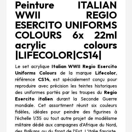
Peinture ITALIAN
WWII REGIO
ESERCITO UNIFORMS
COLOURS 6x 22ml
acrylic colours
|LIFECOLOR|CS14|
Le set acrylique
Italian WWII Regio Esercito
Uniforms Colours
de la marque
Lifecolor
,
référence
CS14
, est spécialement conçu pour
reproduire avec précision les teintes historiques
des uniformes portés par les troupes du
Regio
Esercito italien
durant la Seconde Guerre
mondiale. Cet assortiment réunit six couleurs
fidèles, idéales pour peindre des figurines à
l’échelle 1/35 ou tout autre projet de modélisme
militaire dédié aux campagnes d’Afrique du Nord,
des Balkans ou du front de l’Est. L’Italie fasciste,