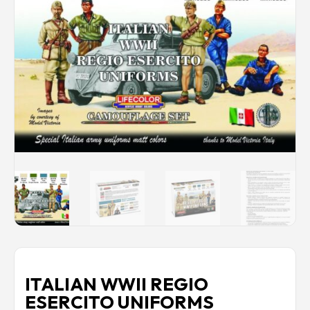
Rechercher des produits...
Mon panier
0
0,00
€
Connexion / Inscription
Véhicules
Avions
Bateaux
Trains
Figurines
Peintures
Accessoires
Puzzles
Carte cadeau
Maquette par marque
Contact
ITALIAN WWII REGIO
ESERCITO UNIFORMS