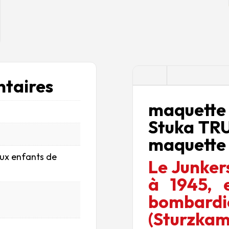
Description
taires
maquette 
Stuka TR
maquette
aux enfants de
Le Junkers
à 1945, e
bomba
(Sturzkam