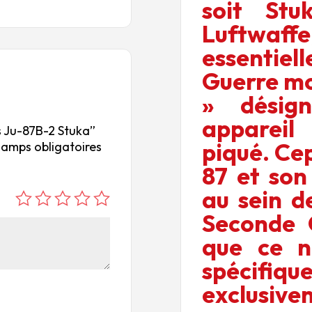
soit St
Luftw
essentiel
Guerre mo
» désig
apparei
rs Ju-87B-2 Stuka”
piqué. Ce
hamps obligatoires
87 et son
au sein d
é
é
é
é
é
Seconde 
to
to
to
to
to
que ce n
ile
ile
ile
ile
ile
su
s
s
s
s
spécif
r
su
su
su
su
exclusivem
5
r
r
r
r
5
5
5
5