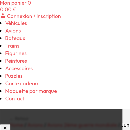
Mon panier
0
0,00
€
Connexion / Inscription
Véhicules
Avions
Bateaux
Trains
Figurines
Peintures
Accessoires
Puzzles
Carte cadeau
Maquette par marque
Contact
← Retour
Home
/
Avions
/
Avions 2ème guerre mondiale
/ Jun