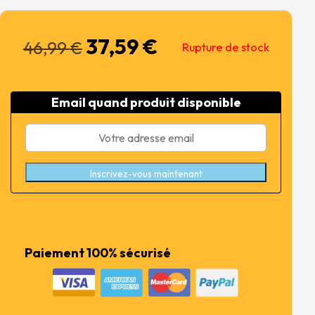
37,59
€
Le
Le
46,99
€
Rupture de stock
prix
prix
initial
actuel
était :
est :
Email quand produit disponible
46,99 €.
37,59 €.
Inscrivez-vous maintenant
Paiement 100% sécurisé