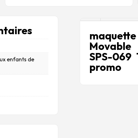
Description
taires
maquette
Movable
SPS-069 
aux enfants de
promo