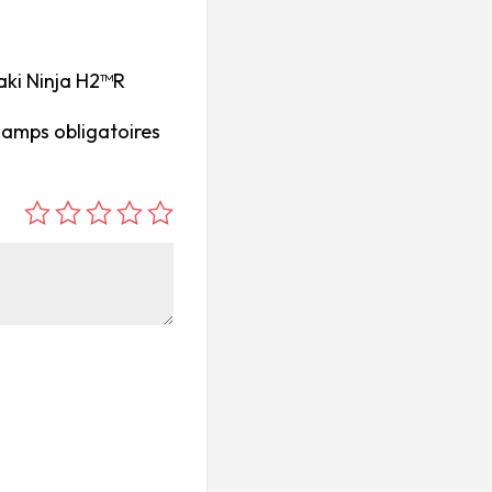
saki Ninja H2™R
hamps obligatoires
é
é
é
é
é
to
to
to
to
to
ile
ile
ile
ile
ile
su
s
s
s
s
r
su
su
su
su
5
r
r
r
r
5
5
5
5