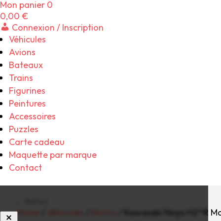
Mon panier
0
0,00
€
Connexion / Inscription
Véhicules
Avions
Bateaux
Trains
Figurines
Peintures
Accessoires
Puzzles
Carte cadeau
Maquette par marque
Contact
← Retour
Home
/
Véhicules
/
Motos
/ Kawasaki Ninja H2™R Mo