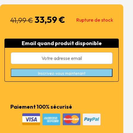
33,59
€
Le
Le
41,99
€
Rupture de stock
prix
prix
initial
actuel
était :
est :
Email quand produit disponible
41,99 €.
33,59 €.
Inscrivez-vous maintenant
Paiement 100% sécurisé