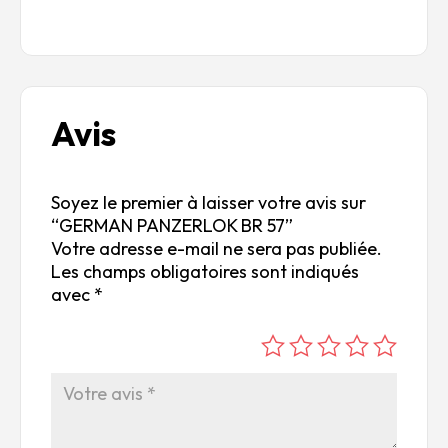
Avis
Soyez le premier à laisser votre avis sur
“GERMAN PANZERLOK BR 57”
Votre adresse e-mail ne sera pas publiée.
Les champs obligatoires sont indiqués
avec
*
é
é
é
é
é
to
to
to
to
to
ile
ile
ile
ile
ile
su
s
s
s
s