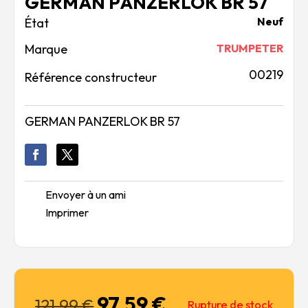
GERMAN PANZERLOK BR 57
Neuf
Marque
TRUMPETER
00219
Référence constructeur
GERMAN PANZERLOK BR 57
Envoyer à un ami
Imprimer
97,59
€
Le
Le
121,99
€
Rupture de stock