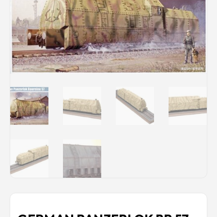
Rechercher des produits...
Mon panier
0
0,00
€
Connexion / Inscription
Véhicules
Avions
Bateaux
Trains
Figurines
Peintures
Accessoires
Puzzles
Carte cadeau
Maquette par marque
Contact