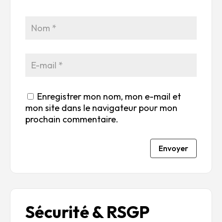
r
su
su
su
su
5
r
r
r
r
5
5
5
5
Enregistrer mon nom, mon e-mail et
mon site dans le navigateur pour mon
prochain commentaire.
Envoyer
Sécurité & RSGP