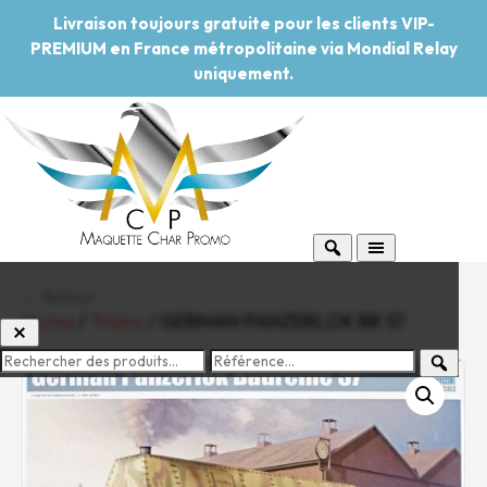
Livraison toujours gratuite pour les clients VIP-
PREMIUM en France métropolitaine via Mondial Relay
uniquement.
← Retour
Home
/
Trains
/ GERMAN PANZERLOK BR 57
-20%
Pouvoir d'achat