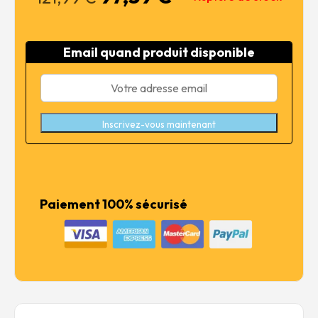
prix
prix
initial
actuel
était :
est :
Email quand produit disponible
121,99 €.
97,59 €.
Inscrivez-vous maintenant
Paiement 100% sécurisé