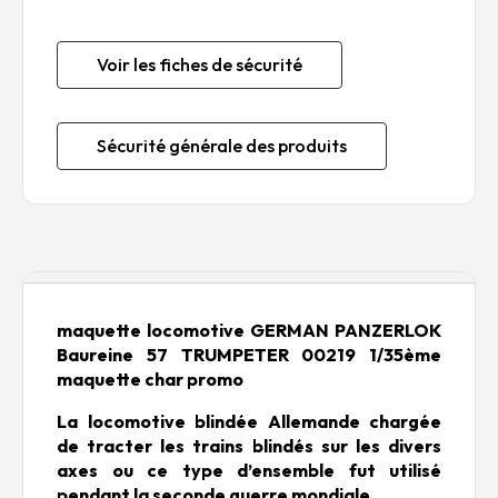
Voir les fiches de sécurité
Sécurité générale des produits
Description
maquette locomotive GERMAN PANZERLOK
Baureine 57 TRUMPETER 00219 1/35ème
maquette char promo
La locomotive blindée Allemande chargée
de tracter les trains blindés sur les divers
axes ou ce type d’ensemble fut utilisé
pendant la seconde guerre mondiale.