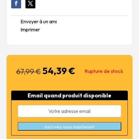
Envoyer à un ami
Imprimer
54,39
€
Le
Le
67,99
€
Rupture de stock
prix
prix
initial
actuel
était :
est :
Email quand produit disponible
67,99 €.
54,39 €.
Inscrivez-vous maintenant