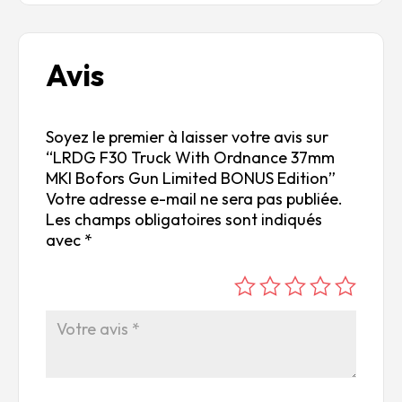
Avis
Soyez le premier à laisser votre avis sur
“LRDG F30 Truck With Ordnance 37mm
MKI Bofors Gun Limited BONUS Edition”
Votre adresse e-mail ne sera pas publiée.
Les champs obligatoires sont indiqués
avec
*
é
é
é
é
é
to
to
to
to
to
ile
ile
ile
ile
ile
su
s
s
s
s
r
su
su
su
su