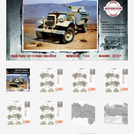
Rechercher des produits...
Mon panier
0
0,00
€
Connexion / Inscription
Véhicules
Avions
Bateaux
Trains
Figurines
Peintures
Accessoires
Puzzles
Carte cadeau
Maquette par marque
Contact