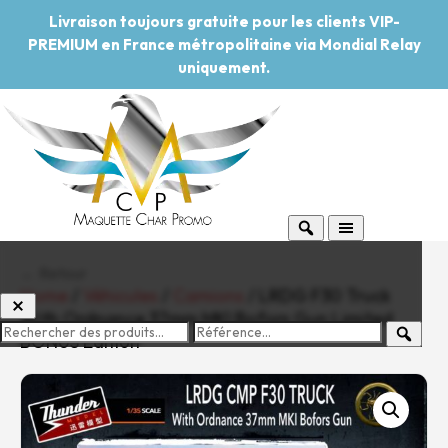
Livraison toujours gratuite pour les clients VIP-
PREMIUM en France métropolitaine via Mondial Relay
uniquement.
← Retour
Home
/
Véhicules
/
Camions
/ LRDG F30 Truck
With Ordnance 37mm MKI Bofors Gun Limited
BONUS Edition
-20%
Pouvoir d'achat