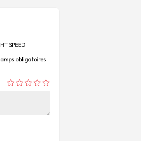
IGHT SPEED
hamps obligatoires
é
é
é
é
é
to
to
to
to
to
ile
ile
ile
ile
ile
su
s
s
s
s
r
su
su
su
su
5
r
r
r
r
5
5
5
5