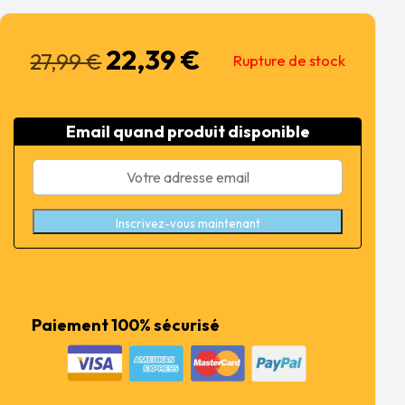
22,39
€
Le
Le
27,99
€
Rupture de stock
prix
prix
initial
actuel
était :
est :
Email quand produit disponible
27,99 €.
22,39 €.
Inscrivez-vous maintenant
Paiement 100% sécurisé