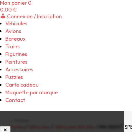
Mon panier
0
0,00
€
Connexion / Inscription
Véhicules
Avions
Bateaux
Trains
Figurines
Peintures
Accessoires
Puzzles
Carte cadeau
Maquette par marque
Contact
← Retour
Home
/
Véhicules
/
Véhicules blindés
/ M4 HIGHT S