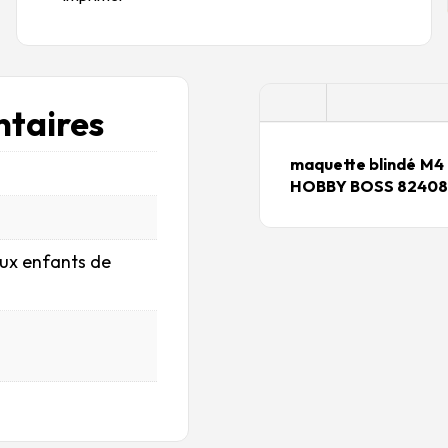
Description
taires
maquette blindé M
HOBBY BOSS 82408
aux enfants de