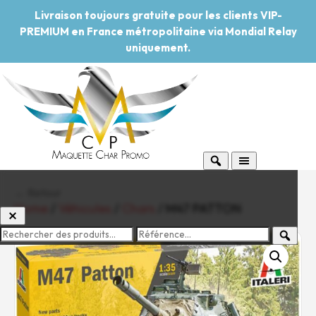
Livraison toujours gratuite pour les clients VIP-
PREMIUM en France métropolitaine via Mondial Relay
uniquement.
← Retour
Home
/
Véhicules
/
Chars
/ M47 PATTON
-20%
Pouvoir d'achat