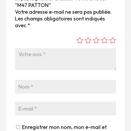
“M47 PATTON”
Votre adresse e-mail ne sera pas publiée.
Les champs obligatoires sont indiqués
avec
*
é
é
é
é
é
to
to
to
to
to
ile
ile
ile
ile
ile
su
s
s
s
s
r
su
su
su
su
5
r
r
r
r
5
5
5
5
Enregistrer mon nom, mon e-mail et