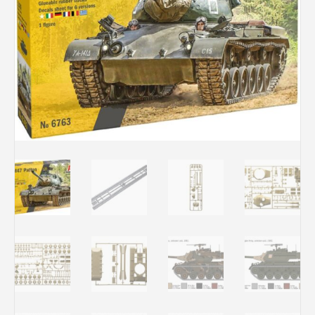
Rechercher des produits...
Mon panier
0
0,00
€
Connexion / Inscription
Véhicules
Avions
Bateaux
Trains
Figurines
Peintures
Accessoires
Puzzles
Carte cadeau
Maquette par marque
Contact