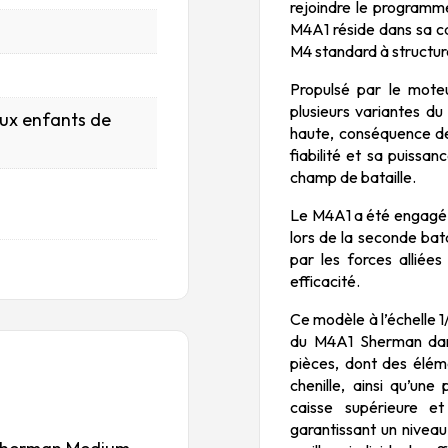
rejoindre le programme
M4A1 réside dans sa ca
M4 standard à structur
Propulsé par le mote
plusieurs variantes du
aux enfants de
haute, conséquence de 
fiabilité et sa puissa
champ de bataille.
Le M4A1 a été engagé p
lors de la seconde bata
par les forces alliées
efficacité.
Ce modèle à l’échelle 
du M4A1 Sherman dans
pièces, dont des élé
chenille, ainsi qu’un
caisse supérieure et
garantissant un niveau