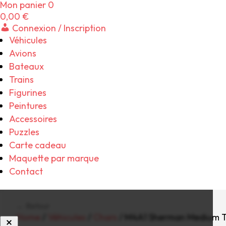
Mon panier
0
0,00
€
Connexion / Inscription
Véhicules
Avions
Bateaux
Trains
Figurines
Peintures
Accessoires
Puzzles
Carte cadeau
Maquette par marque
Contact
← Retour
Home
/
Véhicules
/
Chars
/ M4A1 Sherman Medium T