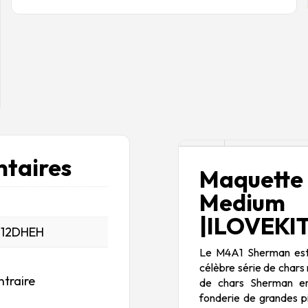
Description
taires
Maquett
Mediu
|ILOVEKIT|
_12DHEH
Le M4A1 Sherman est 
célèbre série de chars
ntraire
de chars Sherman en 
fonderie de grandes p