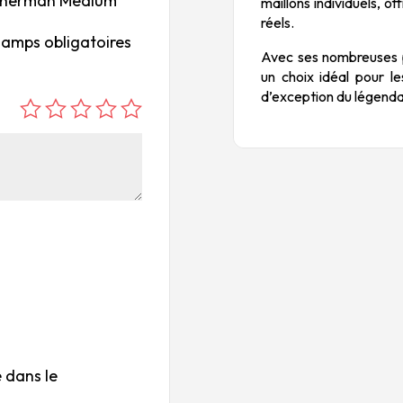
1 Sherman Medium
maillons individuels, o
réels.
hamps obligatoires
Avec ses nombreuses p
un choix idéal pour l
d’exception du légend
é
é
é
é
é
to
to
to
to
to
ile
ile
ile
ile
ile
su
s
s
s
s
r
su
su
su
su
5
r
r
r
r
5
5
5
5
 dans le