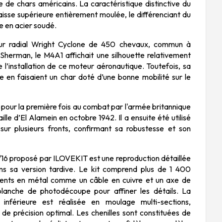
 de chars américains. La caractéristique distinctive du
isse supérieure entièrement moulée, le différenciant du
e en acier soudé.
ur radial Wright Cyclone de 450 chevaux, commun à
 Sherman, le M4A1 affichait une silhouette relativement
l’installation de ce moteur aéronautique. Toutefois, sa
nce en faisaient un char doté d’une bonne mobilité sur le
our la première fois au combat par l'armée britannique
ille d’El Alamein en octobre 1942. Il a ensuite été utilisé
 sur plusieurs fronts, confirmant sa robustesse et son
1/16 proposé par ILOVEKIT est une reproduction détaillée
 sa version tardive. Le kit comprend plus de 1 400
ments en métal comme un câble en cuivre et un axe de
e planche de photodécoupe pour affiner les détails. La
 inférieure est réalisée en moulage multi-sections,
 de précision optimal. Les chenilles sont constituées de