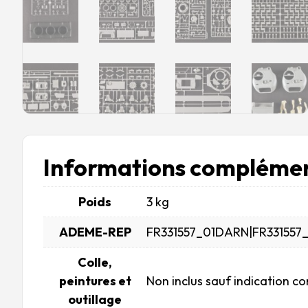
Informations complémen
Poids
3 kg
ADEME-REP
FR331557_01DARN|FR331557
Colle,
peintures et
Non inclus sauf indication co
outillage