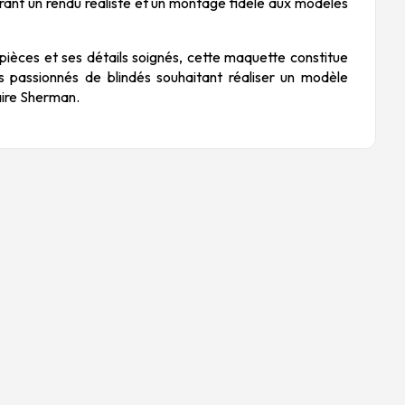
ffrant un rendu réaliste et un montage fidèle aux modèles
ièces et ses détails soignés, cette maquette constitue
es passionnés de blindés souhaitant réaliser un modèle
aire Sherman.