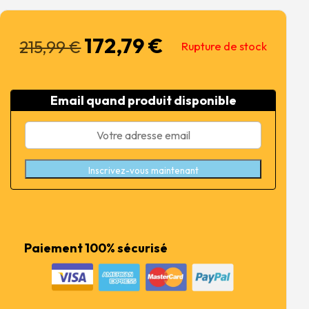
172,79
€
Le
Le
215,99
€
Rupture de stock
prix
prix
initial
actuel
était :
est :
Email quand produit disponible
215,99 €.
172,79 €.
Inscrivez-vous maintenant
Paiement 100% sécurisé