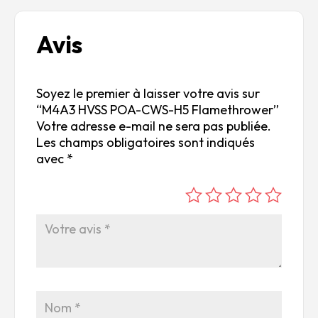
Avis
Soyez le premier à laisser votre avis sur
“M4A3 HVSS POA-CWS-H5 Flamethrower”
Votre adresse e-mail ne sera pas publiée.
Les champs obligatoires sont indiqués
avec
*
é
é
é
é
é
to
to
to
to
to
ile
ile
ile
ile
ile
su
s
s
s
s
r
su
su
su
su
5
r
r
r
r
5
5
5
5