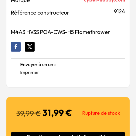
Marque
9124
Référence constructeur
M4A3 HVSS POA-CWS-H5 Flamethrower
Envoyer à un ami
Imprimer
31,99
€
Le
Le
39,99
€
Rupture de stock
prix
prix
initial
actuel
était :
est :