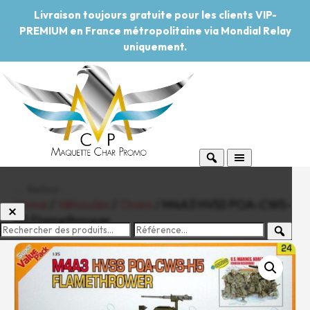
Livraison toujours gratuite pour les clients VIP-
PREMIUM en France métropolitaine via Mondial Relay
uniquement.
← Retour
Home
/
Véhicules
/
Chars
/ M4A3 HVSS POA-CWS-
H5 Flamethrower
-20%
Pouvoir d'achat