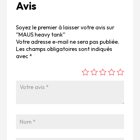
Avis
Soyez le premier à laisser votre avis sur
“MAUS heavy tank”
Votre adresse e-mail ne sera pas publiée.
Les champs obligatoires sont indiqués
avec
*
é
é
é
é
é
to
to
to
to
to
ile
ile
ile
ile
ile
su
s
s
s
s
r
su
su
su
su
5
r
r
r
r
5
5
5
5