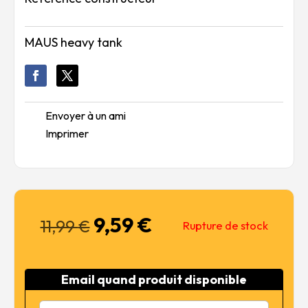
MAUS heavy tank
Envoyer à un ami
Imprimer
9,59
€
Le
Le
11,99
€
Rupture de stock
prix
prix
initial
actuel
était :
est :
Email quand produit disponible
11,99 €.
9,59 €.