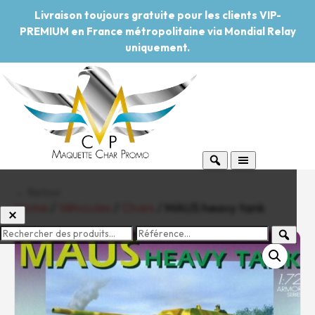
Livraison toujours gratuite pour les clients VIP-
PREMIUM en France métropolitaine via Mondial Relay
uniquement.
← Retour
Home
/
Véhicules
/
Chars
/ MAUS heavy tank
-20%
Pouvoir d'achat