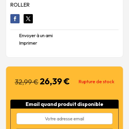
ROLLER
Envoyer à un ami
Imprimer
26,39
€
Le
Le
32,99
€
Rupture de stock
prix
prix
initial
actuel
était :
est :
Email quand produit disponible
32,99 €.
26,39 €.