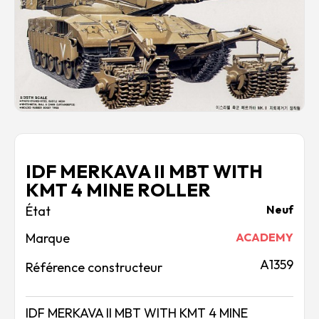
Rechercher des produits...
Mon panier
0
0,00
€
Connexion / Inscription
Véhicules
Avions
Bateaux
Trains
Figurines
IDF MERKAVA II MBT WITH
Peintures
KMT 4 MINE ROLLER
Accessoires
Neuf
Puzzles
Carte cadeau
Marque
ACADEMY
Maquette par marque
A1359
Référence constructeur
Contact
IDF MERKAVA II MBT WITH KMT 4 MINE