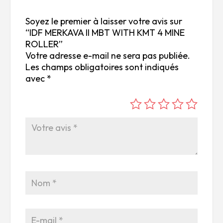
Soyez le premier à laisser votre avis sur
“IDF MERKAVA II MBT WITH KMT 4 MINE
ROLLER”
Votre adresse e-mail ne sera pas publiée.
Les champs obligatoires sont indiqués
avec
*
é
é
é
é
é
to
to
to
to
to
ile
ile
ile
ile
ile
su
s
s
s
s
r
su
su
su
su
5
r
r
r
r
5
5
5
5