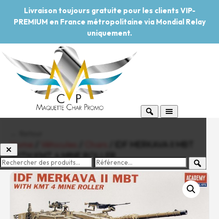
Livraison toujours gratuite pour les clients VIP-
PREMIUM en France métropolitaine via Mondial Relay
uniquement.
← Retour
Home
/
Véhicules
/
Chars
/ IDF MERKAVA II MBT
WITH KMT 4 MINE ROLLER
-20%
Pouvoir d'achat