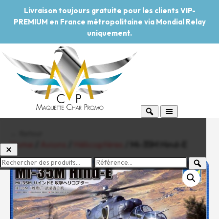
Livraison toujours gratuite pour les clients VIP-
PREMIUM en France métropolitaine via Mondial Relay
uniquement.
← Retour
Home
/
Avions
/
Hélicoptères
/ Mi-35M Hind-E
-20%
Pouvoir d'achat