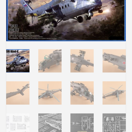
Rechercher des produits...
Mon panier
0
0,00
€
Connexion / Inscription
Véhicules
Avions
Bateaux
Trains
Figurines
Peintures
Accessoires
Puzzles
Carte cadeau
Maquette par marque
Contact