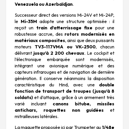
Venezuela ou Azerbaïdjan
.
Successeur direct des versions Mi-24V et Mi-24P,
le
Mi-35M
adopte une structure optimisée : il
reçoit un
train d’atterrissage fixe
pour une
robustesse accrue, des
rotors modernisés en
matériaux composites
, ainsi que deux puissants
moteurs
TV3-117VMA ou VK-2500
, chacun
délivrant
jusqu’à 2 200 chevaux
. Le cockpit et
l’électronique embarquée sont modernisés,
intégrant une avionique numérique et des
capteurs infrarouges et de navigation de dernière
génération. Il conserve néanmoins la disposition
caractéristique du Hind, avec une
double
fonction de transport de troupes (jusqu’à 8
soldats)
et d’attaque, grâce à un armement très
varié incluant
canons bitube, missiles
antichars, roquettes non guidées
et
mitrailleuses latérales.
La maquette proposée ici par Trumpeter au
1/48e