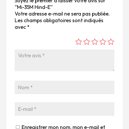
Soyez le premier à laisser votre avis sur
“Mi-35M Hind-E”
Votre adresse e-mail ne sera pas publiée.
Les champs obligatoires sont indiqués
avec
*
é
é
é
é
é
to
to
to
to
to
ile
ile
ile
ile
ile
su
s
s
s
s
r
su
su
su
su
5
r
r
r
r
5
5
5
5
Enregistrer mon nom, mon e-mail et