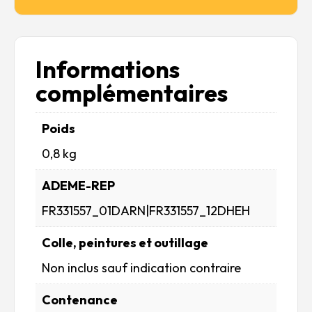
War
Informations
complémentaires
Poids
0,8 kg
ADEME-REP
FR331557_01DARN|FR331557_12DHEH
Colle, peintures et outillage
Non inclus sauf indication contraire
Contenance