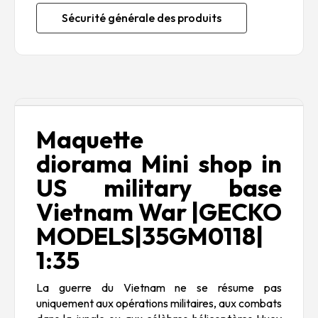
Sécurité générale des produits
Description
Maquette
diorama Mini shop in
US military base
Vietnam War |GECKO
MODELS|35GM0118|
1:35
La guerre du Vietnam ne se résume pas
uniquement aux opérations militaires, aux combats