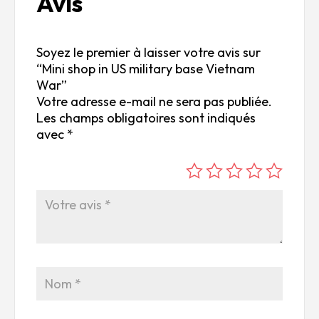
Avis
Soyez le premier à laisser votre avis sur
“Mini shop in US military base Vietnam
War”
Votre adresse e-mail ne sera pas publiée.
Les champs obligatoires sont indiqués
avec
*
é
é
é
é
é
to
to
to
to
to
ile
ile
ile
ile
ile
su
s
s
s
s
r
su
su
su
su
5
r
r
r
r
5
5
5
5