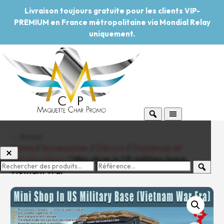
Livraison toujours gratuite pour les clients VIP-
PREMIUM en France métropolitaine via Mondial Relay
uniquement.
← Retour
Home
/
Accessoires
/
Décors
/
Dioramas et
constructions
/ Mini shop in US military base
Vietnam War
-20%
Pouvoir d'achat