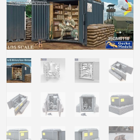
Rechercher des produits...
Mon panier
0
0,00
€
Connexion / Inscription
Véhicules
Avions
Bateaux
Trains
Figurines
Peintures
Accessoires
Puzzles
Carte cadeau
Maquette par marque
Contact