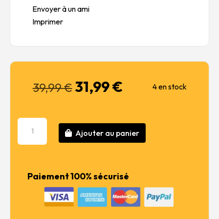
Envoyer à un ami
Imprimer
31,99
€
Le
Le
39,99
€
4 en stock
prix
prix
initial
actuel
était :
est :
quantité
39,99 €.
31,99 €.
Ajouter au panier
de
Mini
shop
in
Paiement 100% sécurisé
US
military
base
Vietnam