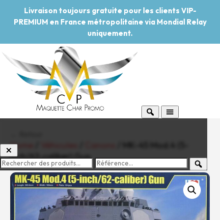
Livraison toujours gratuite pour les clients VIP-
PREMIUM en France métropolitaine via Mondial Relay
uniquement.
← Retour
Home
/
Véhicules
/
Canons
/ MK-45 Mod.4 (5-
inch/62-caliber) Gun
-20%
Pouvoir d'achat