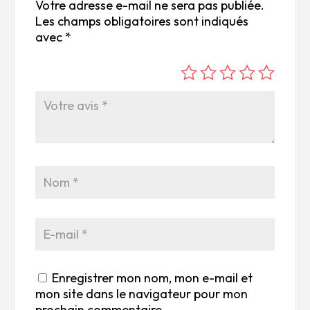
Votre adresse e-mail ne sera pas publiée.
Les champs obligatoires sont indiqués
avec
*
é
é
é
é
é
to
to
to
to
to
ile
ile
ile
ile
ile
su
s
s
s
s
r
su
su
su
su
5
r
r
r
r
5
5
5
5
Enregistrer mon nom, mon e-mail et
mon site dans le navigateur pour mon
prochain commentaire.