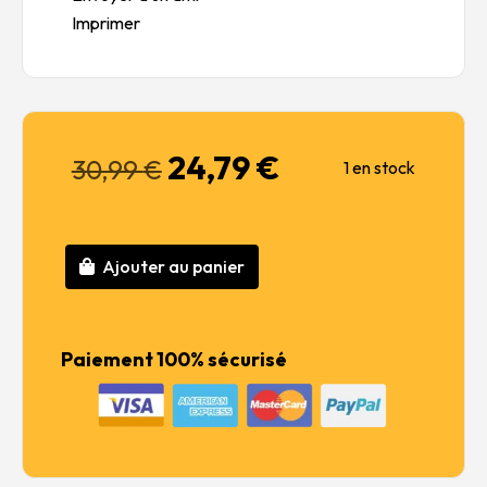
Imprimer
24,79
€
Le
Le
30,99
€
1 en stock
prix
prix
initial
actuel
était :
est :
30,99 €.
24,79 €.
Ajouter au panier
quantité
de
MK-
45
Paiement 100% sécurisé
Mod.4
(5-
inch/62-
caliber)
Gun