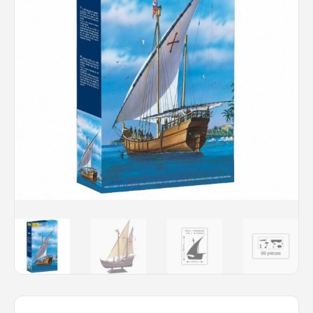
Rechercher des produits...
Mon panier
0
0,00
€
Connexion / Inscription
Véhicules
Avions
Bateaux
Trains
Figurines
Peintures
Accessoires
Puzzles
Carte cadeau
Maquette par marque
Contact