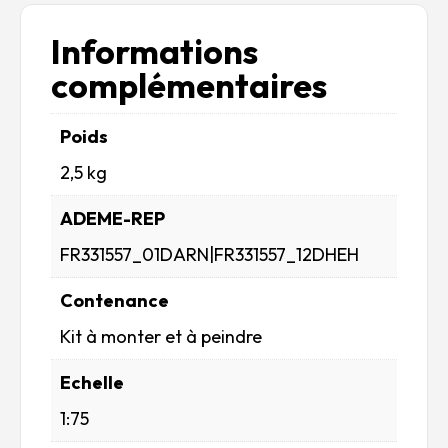
Informations
complémentaires
Poids
2,5 kg
ADEME-REP
FR331557_01DARN|FR331557_12DHEH
Contenance
Kit à monter et à peindre
Echelle
1:75