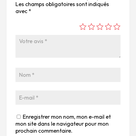
Les champs obligatoires sont indiqués
avec
*
é
é
é
é
é
to
to
to
to
to
ile
ile
ile
ile
ile
su
s
s
s
s
r
su
su
su
su
5
r
r
r
r
5
5
5
5
Enregistrer mon nom, mon e-mail et
mon site dans le navigateur pour mon
prochain commentaire.