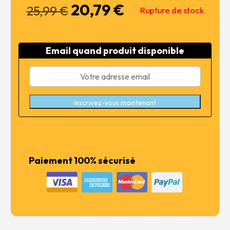
20,79
€
Le
Le
25,99
€
Rupture de stock
prix
prix
initial
actuel
était :
est :
Email quand produit disponible
25,99 €.
20,79 €.
Inscrivez-vous maintenant
Paiement 100% sécurisé