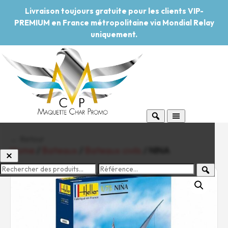
Livraison toujours gratuite pour les clients VIP-
PREMIUM en France métropolitaine via Mondial Relay
uniquement.
← Retour
Home
/
Bateaux
/
Bateaux civils
/ NINA
-20%
Pouvoir d'achat