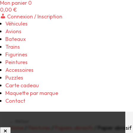
Mon panier
0
0,00
€
Connexion / Inscription
Véhicules
Avions
Bateaux
Trains
Figurines
Peintures
Accessoires
Puzzles
Carte cadeau
Maquette par marque
Contact
← Retour
Home
/
Peintures
/
Papiers abrasifs
/ Papier abrasif