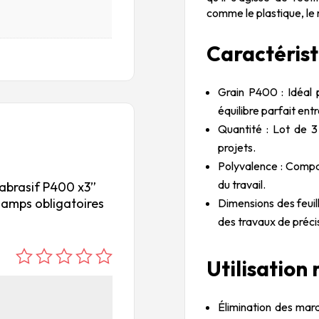
comme le plastique, le 
Caractérist
Grain P400 : Idéal 
équilibre parfait entr
Quantité : Lot de 3 
projets.
Polyvalence : Compat
du travail.
r abrasif P400 x3”
hamps obligatoires
Dimensions des feuil
des travaux de préci
Utilisatio
é
é
é
é
é
to
to
to
to
to
ile
ile
ile
ile
ile
Élimination des mar