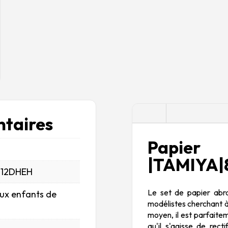
Description
taires
Papier
|TAMIYA|
_12DHEH
Le set de papier abra
aux enfants de
modélistes cherchant à
moyen, il est parfaite
qu'il s'agisse de rect