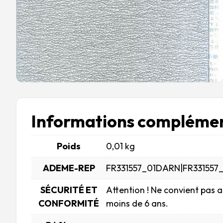
Informations complémen
Poids
0,01 kg
ADEME-REP
FR331557_01DARN|FR331557
SÉCURITÉ ET
Attention ! Ne convient pas 
CONFORMITÉ
moins de 6 ans.