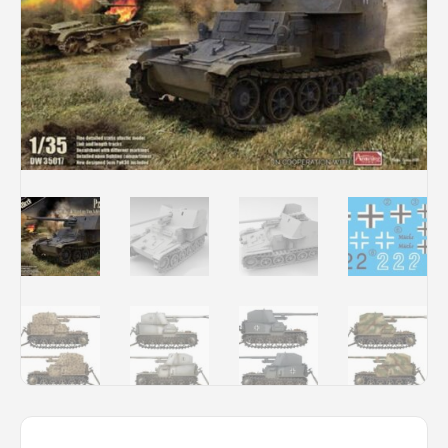
Rechercher des produits...
Mon panier
0
0,00
€
Connexion / Inscription
Véhicules
Avions
Bateaux
Trains
Figurines
Peintures
Accessoires
Puzzles
Carte cadeau
Maquette par marque
Contact