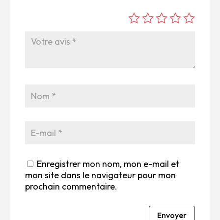
é
é
é
é
é
to
to
to
to
to
ile
ile
ile
ile
ile
su
s
s
s
s
r
su
su
su
su
5
r
r
r
r
5
5
5
5
Enregistrer mon nom, mon e-mail et
mon site dans le navigateur pour mon
prochain commentaire.
Envoyer