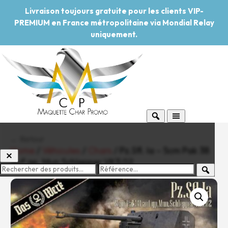
Livraison toujours gratuite pour les clients VIP-
PREMIUM en France métropolitaine via Mondial Relay
uniquement.
← Retour
Home
/
Véhicules
/
Chars
/ Pz.Sfl. Ia – 5cm Pak 38
auf gp. Mun Schlepper VK3.02
-20%
Pouvoir d'achat