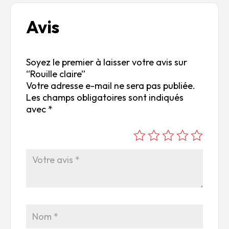
Avis
Soyez le premier à laisser votre avis sur
“Rouille claire”
Votre adresse e-mail ne sera pas publiée.
Les champs obligatoires sont indiqués
avec
*
é
é
é
é
é
to
to
to
to
to
ile
ile
ile
ile
ile
su
s
s
s
s
r
su
su
su
su
5
r
r
r
r
5
5
5
5