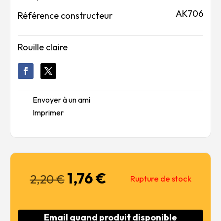
AK706
Référence constructeur
Rouille claire
Envoyer à un ami
Imprimer
1,76
€
Le
Le
2,20
€
Rupture de stock
prix
prix
initial
actuel
était :
est :
Email quand produit disponible