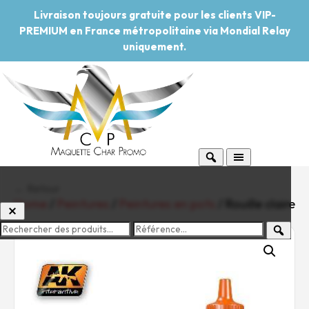
Livraison toujours gratuite pour les clients VIP-
PREMIUM en France métropolitaine via Mondial Relay
uniquement.
← Retour
Home
/
Peintures
/
Peintures en pots
/ Rouille claire
-20%
Pouvoir d'achat