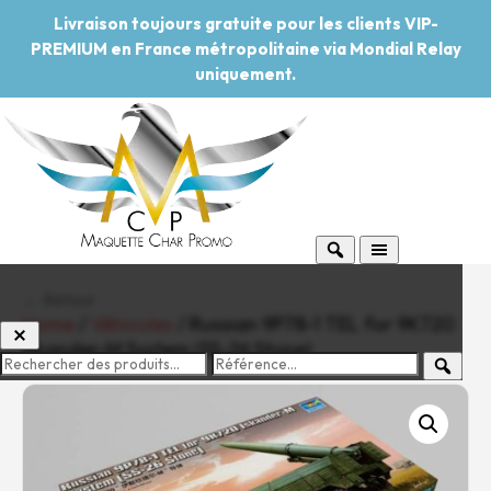
Livraison toujours gratuite pour les clients VIP-
PREMIUM en France métropolitaine via Mondial Relay
uniquement.
← Retour
Home
/
Véhicules
/ Russian 9P78-1 TEL for 9K720
Iskander-M System (SS-26 Stone)
-20%
Pouvoir d'achat