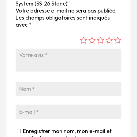
System (SS-26 Stone)”
Votre adresse e-mail ne sera pas publiée.
Les champs obligatoires sont indiqués
avec
*
é
é
é
é
é
to
to
to
to
to
ile
ile
ile
ile
ile
su
s
s
s
s
r
su
su
su
su
5
r
r
r
r
5
5
5
5
Enregistrer mon nom, mon e-mail et