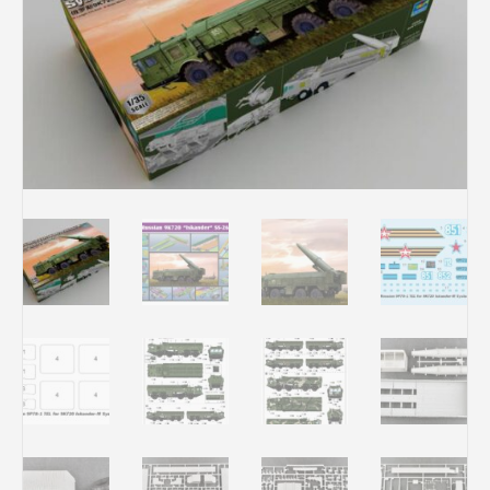
Rechercher des produits...
Mon panier
0
0,00
€
Connexion / Inscription
Véhicules
Avions
Bateaux
Trains
Figurines
Peintures
Accessoires
Puzzles
Carte cadeau
Maquette par marque
Contact