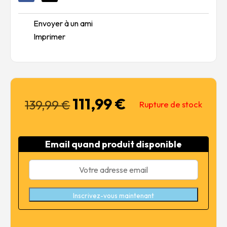
Envoyer à un ami
Imprimer
111,99
€
Le
Le
139,99
€
Rupture de stock
prix
prix
initial
actuel
était :
est :
Email quand produit disponible
139,99 €.
111,99 €.
Inscrivez-vous maintenant