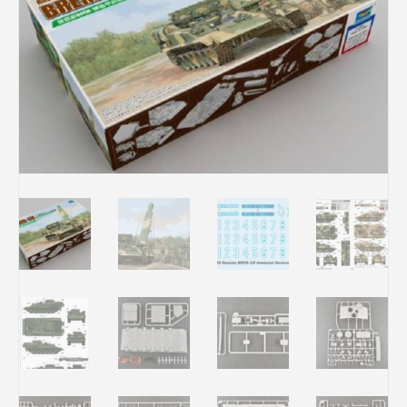
Rechercher des produits...
Mon panier
0
0,00
€
Connexion / Inscription
Véhicules
Avions
Bateaux
Trains
Figurines
Peintures
Accessoires
Puzzles
Carte cadeau
Maquette par marque
Contact