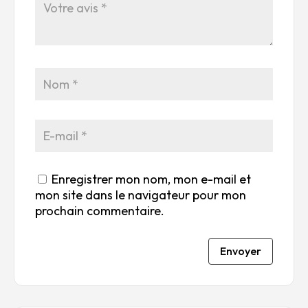
to
to
to
to
to
ile
ile
ile
ile
ile
su
s
s
s
s
r
su
su
su
su
5
r
r
r
r
5
5
5
5
Enregistrer mon nom, mon e-mail et
mon site dans le navigateur pour mon
prochain commentaire.
Envoyer