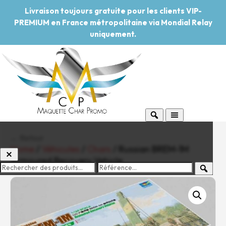
Livraison toujours gratuite pour les clients VIP-
PREMIUM en France métropolitaine via Mondial Relay
uniquement.
← Retour
Home
/
Véhicules
/
Chars
/ Russian BREM-1M
Armoured Recovery Vehicle
-20%
Pouvoir d'achat