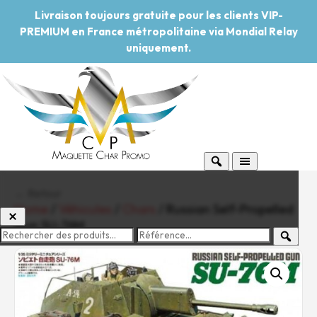
Livraison toujours gratuite pour les clients VIP-
PREMIUM en France métropolitaine via Mondial Relay
uniquement.
← Retour
Home
/
Véhicules
/
Chars
/ Russian Self-Propelled
Gun SU-76M
-20%
Pouvoir d'achat