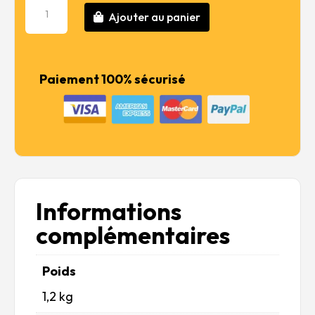
quantité
56,99 €.
45,59 €.
Ajouter au panier
de
Russian
Self-
Propelled
Paiement 100% sécurisé
Gun
SU-
76M
Informations
complémentaires
Poids
1,2 kg