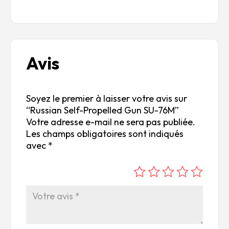
Avis
Soyez le premier à laisser votre avis sur
“Russian Self-Propelled Gun SU-76M”
Votre adresse e-mail ne sera pas publiée.
Les champs obligatoires sont indiqués
avec
*
é
é
é
é
é
to
to
to
to
to
ile
ile
ile
ile
ile
su
s
s
s
s