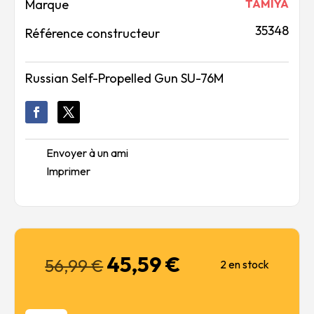
Marque
TAMIYA
35348
Référence constructeur
Russian Self-Propelled Gun SU-76M
Envoyer à un ami
Imprimer
45,59
€
Le
Le
56,99
€
2 en stock
prix
prix
initial
actuel
était :
est :