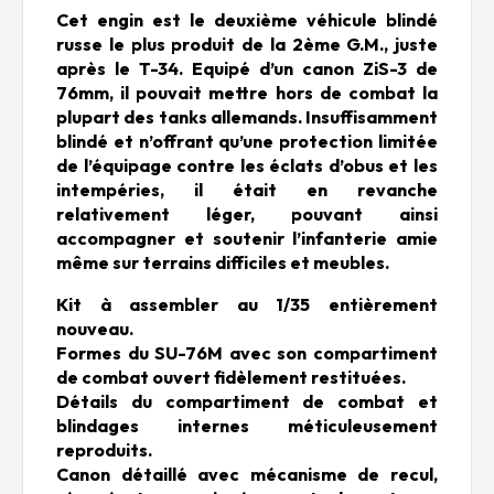
Cet engin est le deuxième véhicule blindé
russe le plus produit de la 2ème G.M., juste
après le T-34. Equipé d’un canon ZiS-3 de
76mm, il pouvait mettre hors de combat la
plupart des tanks allemands. Insuffisamment
blindé et n’offrant qu’une protection limitée
de l’équipage contre les éclats d’obus et les
intempéries, il était en revanche
relativement léger, pouvant ainsi
accompagner et soutenir l’infanterie amie
même sur terrains difficiles et meubles.
Kit à assembler au 1/35 entièrement
nouveau.
Formes du SU-76M avec son compartiment
de combat ouvert fidèlement restituées.
Détails du compartiment de combat et
blindages internes méticuleusement
reproduits.
Canon détaillé avec mécanisme de recul,