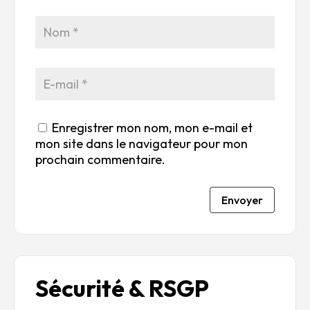
r
su
su
su
su
5
r
r
r
r
5
5
5
5
Enregistrer mon nom, mon e-mail et
mon site dans le navigateur pour mon
prochain commentaire.
Envoyer
Sécurité & RSGP