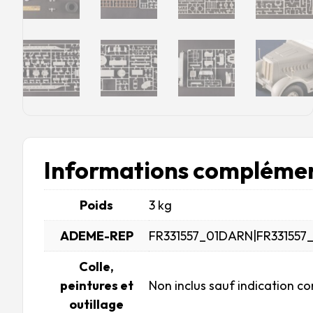
Informations complémen
Poids
3 kg
ADEME-REP
FR331557_01DARN|FR331557
Colle,
peintures et
Non inclus sauf indication co
outillage