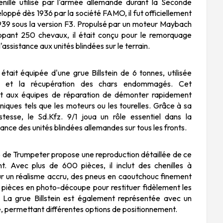
enillé utilisé par l'armée allemande durant la Seconde
oppé dès 1936 par la société FAMO, il fut officiellement
939 sous la version F3. Propulsé par un moteur Maybach
nt 250 chevaux, il était conçu pour le remorquage
l'assistance aux unités blindées sur le terrain.
 était équipée d'une grue Billstein de 6 tonnes, utilisée
e et la récupération des chars endommagés. Cet
t aux équipes de réparation de démonter rapidement
ques tels que les moteurs ou les tourelles. Grâce à sa
tesse, le Sd.Kfz. 9/1 joua un rôle essentiel dans la
nance des unités blindées allemandes sur tous les fronts.
35 de Trumpeter propose une reproduction détaillée de ce
nt. Avec plus de 600 pièces, il inclut des chenilles à
our un réalisme accru, des pneus en caoutchouc finement
es pièces en photo-découpe pour restituer fidèlement les
s. La grue Billstein est également représentée avec un
é, permettant différentes options de positionnement.