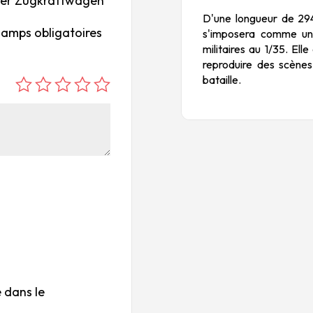
werer Zugkraftwagen
D'une longueur de 29
hamps obligatoires
s'imposera comme une
militaires au 1/35. Ell
reproduire des scène
bataille.
é
é
é
é
é
to
to
to
to
to
ile
ile
ile
ile
ile
su
s
s
s
s
r
su
su
su
su
5
r
r
r
r
5
5
5
5
 dans le