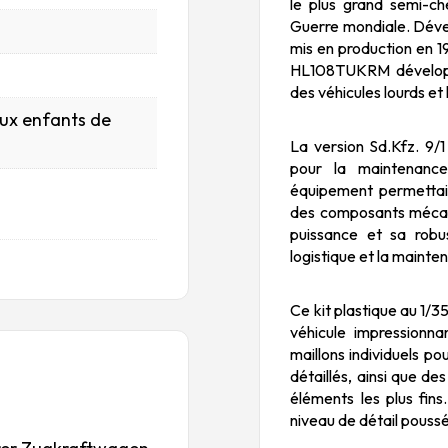
le plus grand semi-ch
Guerre mondiale. Dével
mis en production en 1
HL108TUKRM développa
des véhicules lourds et 
aux enfants de
La version Sd.Kfz. 9/1
pour la maintenanc
équipement permettai
des composants mécani
puissance et sa robus
logistique et la mainte
Ce kit plastique au 1/
véhicule impressionna
maillons individuels p
détaillés, ainsi que d
éléments les plus fin
niveau de détail pouss