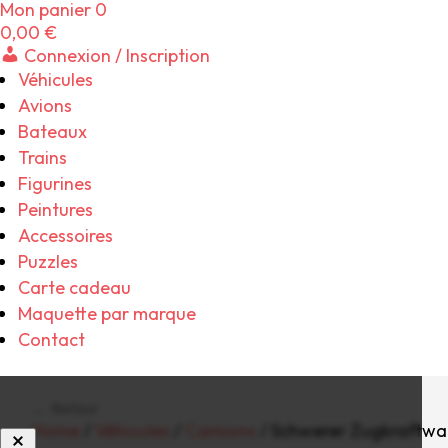
Mon panier
0
0,00
€
Connexion / Inscription
Véhicules
Avions
Bateaux
Trains
Figurines
Peintures
Accessoires
Puzzles
Carte cadeau
Maquette par marque
Contact
← Retour
Home
/
Véhicules
/
Camions
/ Schwerer Zugkraftwage