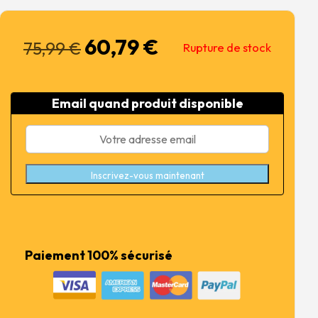
60,79
€
Le
Le
75,99
€
Rupture de stock
prix
prix
initial
actuel
était :
est :
Email quand produit disponible
75,99 €.
60,79 €.
Inscrivez-vous maintenant
Paiement 100% sécurisé