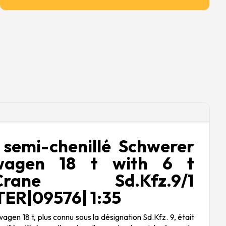
semi-chenillé Schwerer
twagen 18 t with 6 t
in-Crane Sd.Kfz.9/1
ER|09576| 1:35
gen 18 t, plus connu sous la désignation Sd.Kfz. 9, était