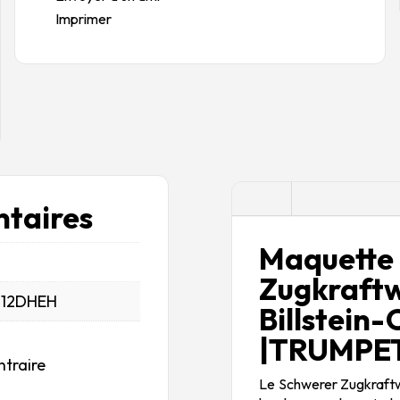
Imprimer
Description
taires
Maquette 
Zugkraf
_12DHEH
Billste
|TRUMPET
ntraire
Le Schwerer Zugkraftwa