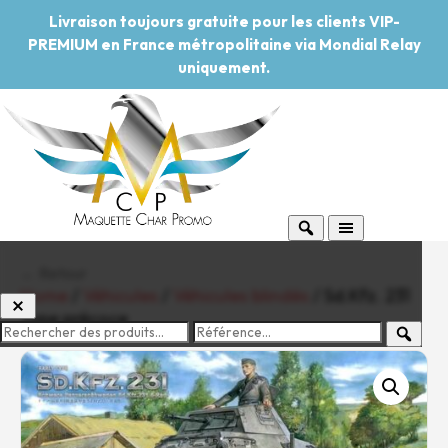
Livraison toujours gratuite pour les clients VIP-
PREMIUM en France métropolitaine via Mondial Relay
uniquement.
← Retour
Home
/
Véhicules
/
Véhicules blindés
/ Sd.Kfz. 231
Type précoce
-20%
Pouvoir d'achat