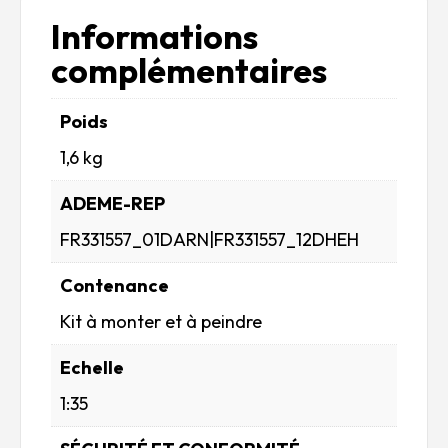
Informations
complémentaires
Poids
1,6 kg
ADEME-REP
FR331557_01DARN|FR331557_12DHEH
Contenance
Kit à monter et à peindre
Echelle
1:35