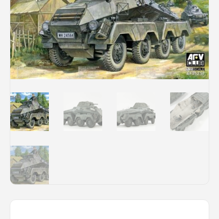
Rechercher des produits...
Mon panier
0
0,00
€
Connexion / Inscription
Véhicules
Avions
Bateaux
Trains
Figurines
Peintures
Accessoires
Puzzles
Carte cadeau
Maquette par marque
Contact