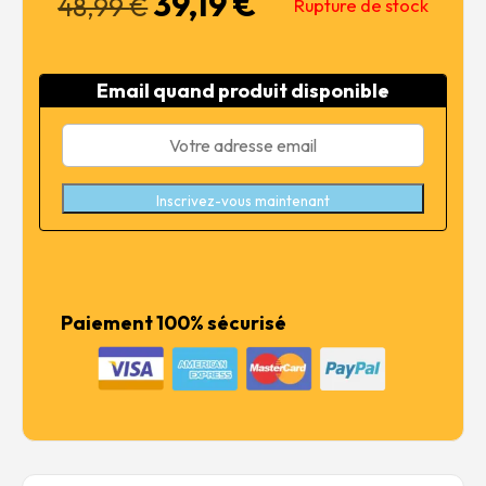
39,19
€
Le
Le
48,99
€
Rupture de stock
prix
prix
initial
actuel
était :
est :
Email quand produit disponible
48,99 €.
39,19 €.
Inscrivez-vous maintenant
Paiement 100% sécurisé