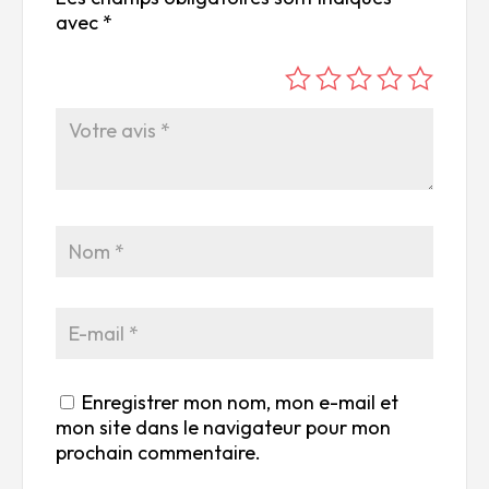
avec
*
é
é
é
é
é
to
to
to
to
to
ile
ile
ile
ile
ile
su
s
s
s
s
r
su
su
su
su
5
r
r
r
r
5
5
5
5
Enregistrer mon nom, mon e-mail et
mon site dans le navigateur pour mon
prochain commentaire.