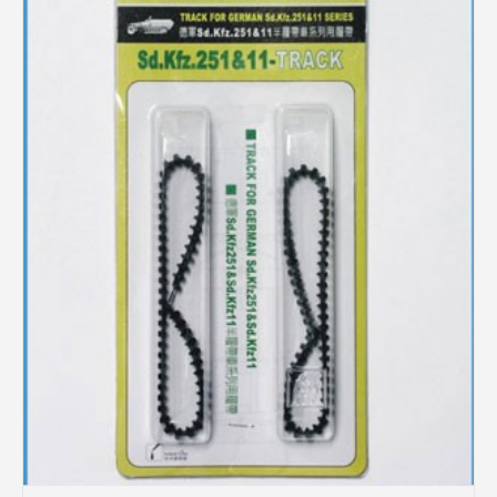
Rechercher des produits...
Mon panier
0
0,00
€
Connexion / Inscription
Véhicules
Avions
Bateaux
Trains
Figurines
Peintures
Accessoires
Puzzles
Carte cadeau
Maquette par marque
Contact