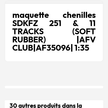
Description
maquette chenilles
SDKFZ 251 & 11
TRACKS (SOFT
RUBBER) |AFV
CLUB|AF35096| 1:35
30 autres produits dans la