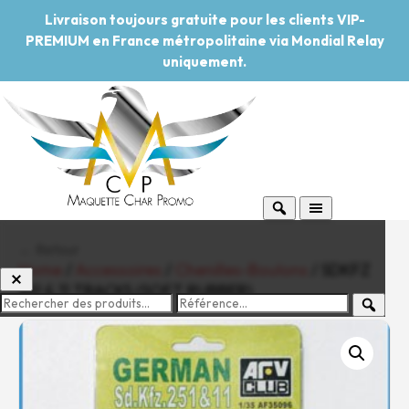
Livraison toujours gratuite pour les clients VIP-
PREMIUM en France métropolitaine via Mondial Relay
uniquement.
← Retour
Home
/
Accessoires
/
Chenilles-Boulons
/ SDKFZ
251 & 11 TRACKS (SOFT RUBBER)
-20%
Pouvoir d'achat