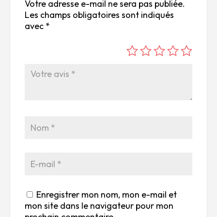
Votre adresse e-mail ne sera pas publiée.
Les champs obligatoires sont indiqués
avec
*
é
é
é
é
é
to
to
to
to
to
ile
ile
ile
ile
ile
su
s
s
s
s
r
su
su
su
su
5
r
r
r
r
5
5
5
5
Enregistrer mon nom, mon e-mail et
mon site dans le navigateur pour mon
prochain commentaire.