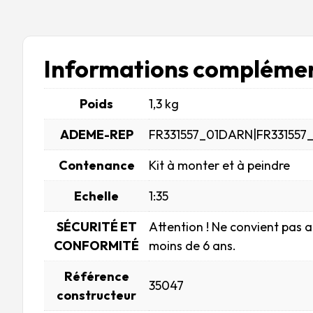
Informations complémen
Poids
1,3 kg
ADEME-REP
FR331557_01DARN|FR331557
Contenance
Kit à monter et à peindre
Echelle
1:35
SÉCURITÉ ET
Attention ! Ne convient pas 
CONFORMITÉ
moins de 6 ans.
Référence
35047
constructeur