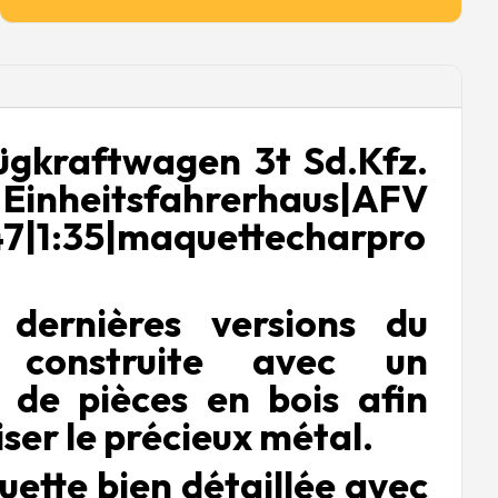
ügkraftwagen 3t Sd.Kfz.
eitsfahrerhaus|AFV
7|1:35|maquettecharpro
dernières versions du
1 construite avec un
de pièces en bois afin
ser le précieux métal.
uette bien détaillée avec