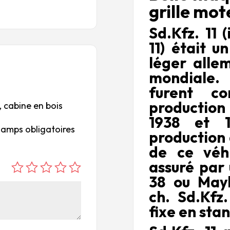
grille mo
Sd.Kfz. 11 
11) était u
léger alle
mondiale.
furent co
production 
I, cabine en bois
1938 et 1
hamps obligatoires
production 
de ce véhi
assuré par
é
é
é
é
é
38 ou May
to
to
to
to
to
ch.
Sd.Kfz.
ile
ile
ile
ile
ile
fixe en sta
su
s
s
s
s
r
su
su
su
su