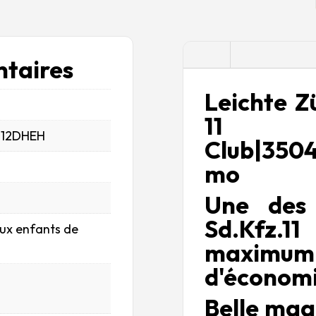
Description
taires
Leichte Z
11 Einh
_12DHEH
Club|3504
mo
Une des 
Sd.Kfz.1
aux enfants de
maximum 
d'économi
Belle maq