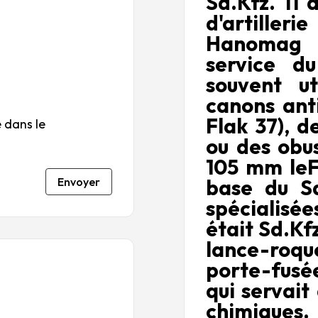
Sd.Kfz. 11
5
r
r
r
r
d'artiller
5
5
5
5
Hanomag e
service du
souvent u
canons anti
Flak 37), d
 dans le
ou des obus
105 mm leFH
Envoyer
base du Sd.
spécialisée
était Sd.Kfz
lance-roq
porte-fusée
qui servait
chimiques.