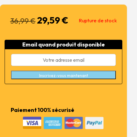
29,59
€
Le
Le
36,99
€
Rupture de stock
prix
prix
initial
actuel
était :
est :
Email quand produit disponible
36,99 €.
29,59 €.
Inscrivez-vous maintenant
Paiement 100% sécurisé