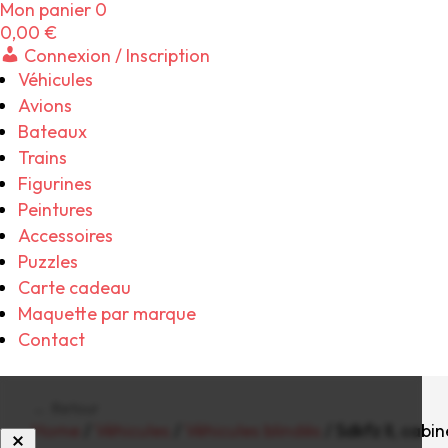
Mon panier
0
0,00
€
Connexion / Inscription
Véhicules
Avions
Bateaux
Trains
Figurines
Peintures
Accessoires
Puzzles
Carte cadeau
Maquette par marque
Contact
← Retour
Home
/
Véhicules
/
Véhicules blindés
/ Sdkfz II, cabin