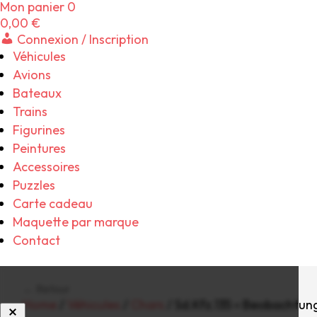
Mon panier
0
0,00
€
Connexion / Inscription
Véhicules
Avions
Bateaux
Trains
Figurines
Peintures
Accessoires
Puzzles
Carte cadeau
Maquette par marque
Contact
← Retour
Home
/
Véhicules
/
Chars
/ Sd.Kfz.135 « Beobachtu