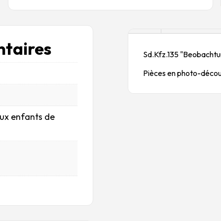
Description
taires
Sd.Kfz.135 "Beobacht
Pièces en photo-découp
aux enfants de