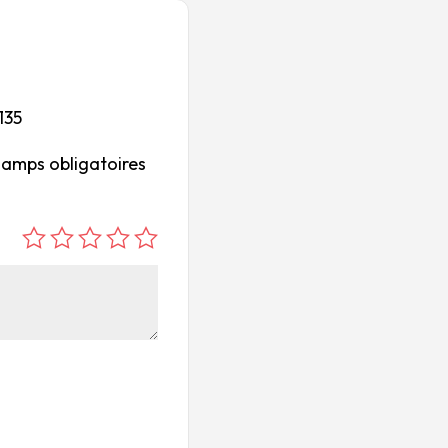
135
hamps obligatoires
é
é
é
é
é
to
to
to
to
to
ile
ile
ile
ile
ile
su
s
s
s
s
r
su
su
su
su
5
r
r
r
r
5
5
5
5