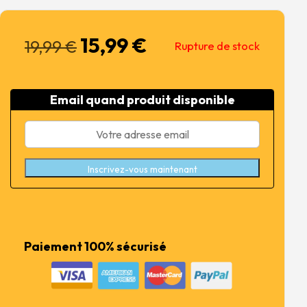
15,99
€
Le
Le
19,99
€
Rupture de stock
prix
prix
initial
actuel
était :
est :
Email quand produit disponible
19,99 €.
15,99 €.
Inscrivez-vous maintenant
Paiement 100% sécurisé