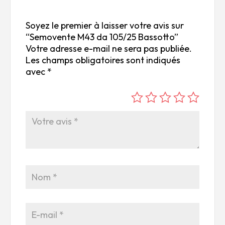
Soyez le premier à laisser votre avis sur
“Semovente M43 da 105/25 Bassotto”
Votre adresse e-mail ne sera pas publiée.
Les champs obligatoires sont indiqués
avec
*
é
é
é
é
é
to
to
to
to
to
ile
ile
ile
ile
ile
su
s
s
s
s
r
su
su
su
su
5
r
r
r
r
5
5
5
5