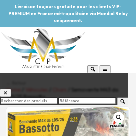
Livraison toujours gratuite pour les clients VIP-
PREMIUM en France métropolitaine via Mondial Relay
uniquement.
← Retour
Home
/
Véhicules
/
Chars
/ Semovente M43 da
105/25 Bassotto
-20%
Pouvoir d'achat