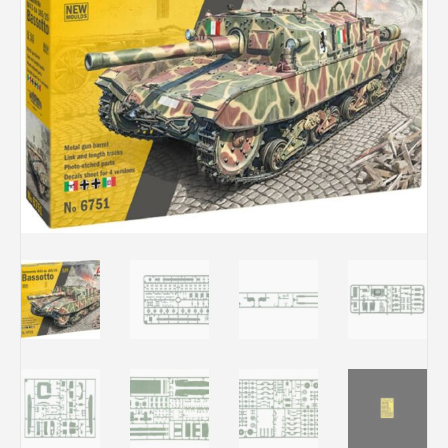
Rechercher des produits...
Mon panier
0
0,00
€
Connexion / Inscription
Véhicules
Avions
Bateaux
Trains
Figurines
Peintures
Accessoires
Puzzles
Carte cadeau
Maquette par marque
Contact