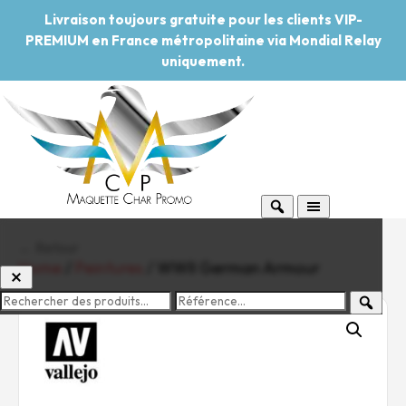
Livraison toujours gratuite pour les clients VIP-
PREMIUM en France métropolitaine via Mondial Relay
uniquement.
← Retour
Home
/
Peintures
/ WWII German Armour
-20%
Pouvoir d'achat