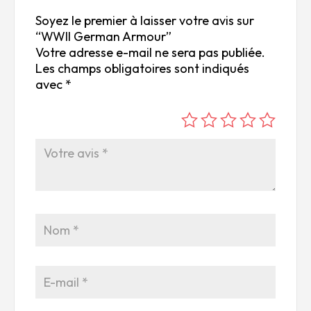
Soyez le premier à laisser votre avis sur
“WWII German Armour”
Votre adresse e-mail ne sera pas publiée.
Les champs obligatoires sont indiqués
avec
*
é
é
é
é
é
to
to
to
to
to
ile
ile
ile
ile
ile
su
s
s
s
s
r
su
su
su
su
5
r
r
r
r
5
5
5
5