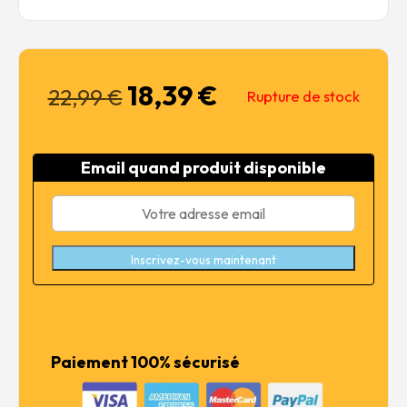
18,39
€
Le
Le
22,99
€
Rupture de stock
prix
prix
initial
actuel
était :
est :
Email quand produit disponible
22,99 €.
18,39 €.
Inscrivez-vous maintenant
Paiement 100% sécurisé