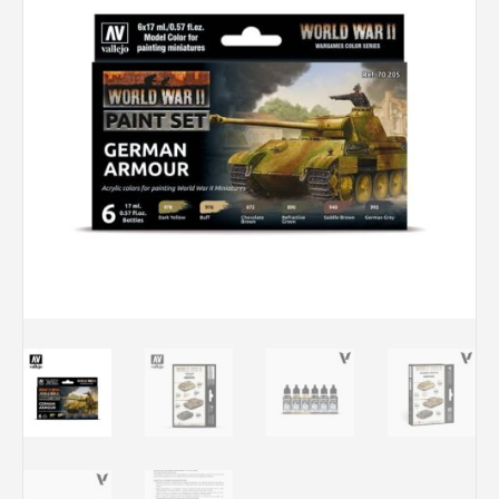
Rechercher des produits...
Mon panier
0
0,00
€
Connexion / Inscription
Véhicules
Avions
Bateaux
Trains
Figurines
Peintures
Accessoires
Puzzles
Carte cadeau
Maquette par marque
Contact