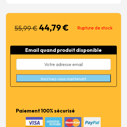
44,79
€
Le
Le
55,99
€
Rupture de stock
prix
prix
initial
actuel
était :
est :
Email quand produit disponible
55,99 €.
44,79 €.
Inscrivez-vous maintenant
Paiement 100% sécurisé