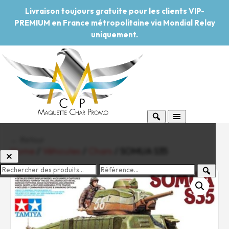
Livraison toujours gratuite pour les clients VIP-
PREMIUM en France métropolitaine via Mondial Relay
uniquement.
← Retour
Home
/
Véhicules
/
Chars
/ SOMUA S35
-20%
Pouvoir d'achat