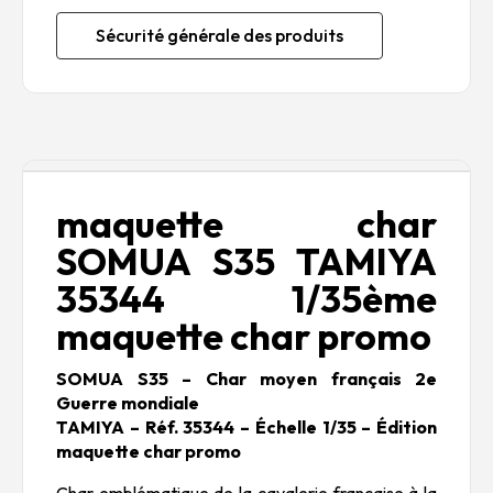
Sécurité générale des produits
Description
maquette char
SOMUA S35 TAMIYA
35344 1/35ème
maquette char promo
SOMUA S35 – Char moyen français 2e
Guerre mondiale
TAMIYA – Réf. 35344 – Échelle 1/35 – Édition
maquette char promo
Char emblématique de la cavalerie française à la