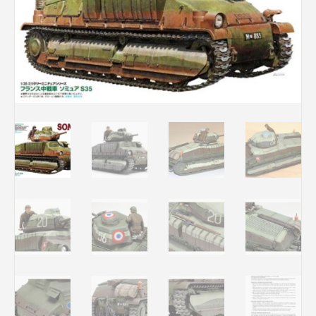
Rechercher des produits...
Mon panier
0
0,00
€
Connexion / Inscription
Véhicules
Avions
Bateaux
Trains
Figurines
Peintures
Accessoires
Puzzles
Carte cadeau
Maquette par marque
Contact