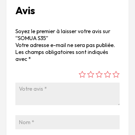
Avis
Soyez le premier à laisser votre avis sur
“SOMUA S35”
Votre adresse e-mail ne sera pas publiée.
Les champs obligatoires sont indiqués
avec
*
é
é
é
é
é
to
to
to
to
to
ile
ile
ile
ile
ile
su
s
s
s
s
r
su
su
su
su
5
r
r
r
r
5
5
5
5