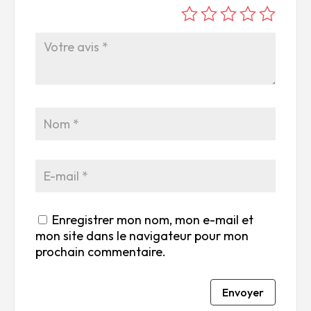
é
é
é
é
é
to
to
to
to
to
ile
ile
ile
ile
ile
su
s
s
s
s
r
su
su
su
su
5
r
r
r
r
5
5
5
5
Enregistrer mon nom, mon e-mail et
mon site dans le navigateur pour mon
prochain commentaire.
Envoyer