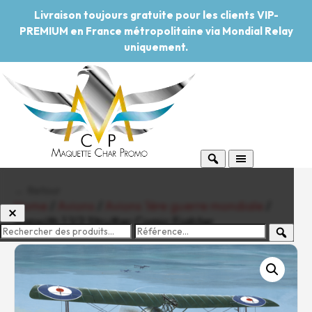
Livraison toujours gratuite pour les clients VIP-
PREMIUM en France métropolitaine via Mondial Relay
uniquement.
← Retour
Home
/
Avions
/
Avions 1ère guerre mondiale
/
Sopwith 1 1/2 Strutter Comic Fighter
-20%
Pouvoir d'achat