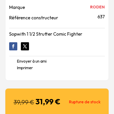
Marque
RODEN
637
Référence constructeur
Sopwith 1 1/2 Strutter Comic Fighter
Envoyer à un ami
Imprimer
31,99
€
Le
Le
39,99
€
Rupture de stock
prix
prix
initial
actuel