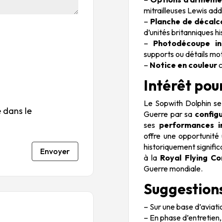
su
s
s
s
s
mitrailleuses Lewis addi
r
su
su
su
su
–
Planche de décal
5
r
r
r
r
d’unités britanniques hi
5
5
5
5
–
Photodécoupe in
supports ou détails mo
–
Notice en couleur
c
Intérêt pou
Le Sopwith Dolphin se 
 dans le
Guerre par sa
configu
ses
performances i
offre une opportunité
historiquement signifi
Envoyer
à la
Royal Flying Co
Guerre mondiale.
Suggestions
– Sur une base d’aviati
– En phase d’entretien,