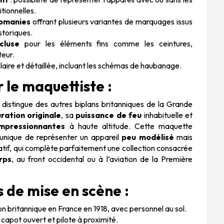
tionnelles.
comanies
offrant plusieurs variantes de marquages issus
storiques.
cluse
pour les éléments fins comme les ceintures,
teur.
laire et détaillée, incluant les schémas de haubanage.
r le maquettiste :
distingue des autres biplans britanniques de la Grande
ration originale
, sa
puissance de feu
inhabituelle et
mpressionnantes
à haute altitude. Cette maquette
 unique de représenter un appareil
peu modélisé
mais
catif, qui complète parfaitement une collection consacrée
rps
, au front occidental ou à l’aviation de la Première
 de mise en scène :
on britannique en France en 1918, avec personnel au sol.
 capot ouvert et pilote à proximité.