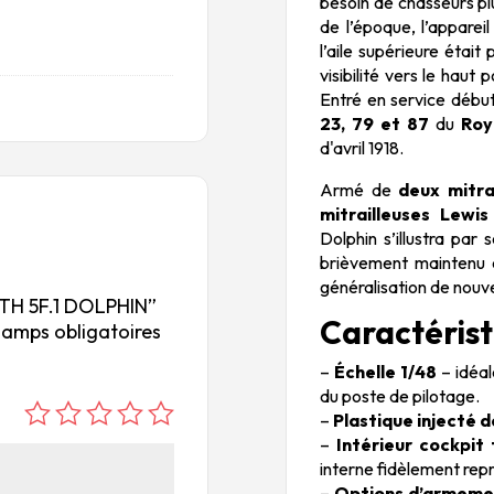
besoin de chasseurs pl
de l’époque, l’apparei
l’aile supérieure était
visibilité vers le haut
Entré en service débu
23, 79 et 87
du
Roy
d'avril 1918.
Armé de
deux mitra
mitrailleuses Lewi
Dolphin s’illustra par 
brièvement maintenu en
généralisation de nou
WITH 5F.1 DOLPHIN”
Caractéristi
hamps obligatoires
–
Échelle 1/48
– idéal
du poste de pilotage.
–
Plastique injecté d
é
é
é
é
é
–
Intérieur cockpit 
to
to
to
to
to
interne fidèlement repr
ile
ile
ile
ile
ile
–
Options d’armeme