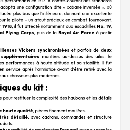
us performants en 1917. À contre-courant des standards
l adopta une configuration dite « cabane inversée », où
 placée plus bas que l’inférieure, donnant une excellente
 pour le pilote – un atout précieux en combat tournoyant.
t
1918
, il fut affecté notamment aux escadrilles
No. 19,
al Flying Corps
, puis de la
Royal Air Force
à partir
illeuses Vickers synchronisées
et parfois de
deux
s supplémentaires
montées au-dessus des ailes, le
ses performances à haute altitude et sa stabilité. Il fut
 service après l’armistice avant d’être retiré avec la
veaux chasseurs plus modernes.
ques du kit :
e pour restituer la complexité des haubans et les détails
e haute qualité
, pièces finement moulées.
très détaillé
, avec cadrans, commandes et structure
oduits.
nt
: possibilité de représenter l’appareil avec ou sans les