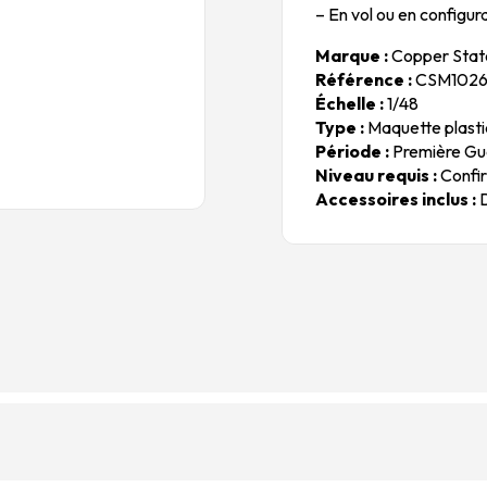
– En vol ou en configu
Marque :
Copper Stat
Référence :
CSM102
Échelle :
1/48
Type :
Maquette plasti
Période :
Première Gue
Niveau requis :
Confir
Accessoires inclus :
D