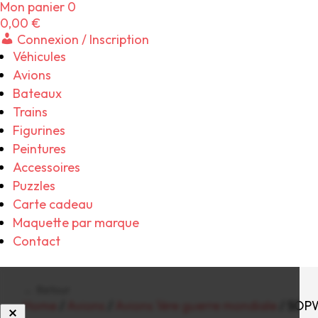
Mon panier
0
0,00
€
Connexion / Inscription
Véhicules
Avions
Bateaux
Trains
Figurines
Peintures
Accessoires
Puzzles
Carte cadeau
Maquette par marque
Contact
← Retour
Home
/
Avions
/
Avions 1ère guerre mondiale
/ SOPW