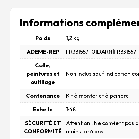
Informations complémen
Poids
1,2 kg
ADEME-REP
FR331557_01DARN|FR331557
Colle,
peintures et
Non inclus sauf indication co
outillage
Contenance
Kit à monter et à peindre
Echelle
1:48
SÉCURITÉ ET
Attention ! Ne convient pas 
CONFORMITÉ
moins de 6 ans.