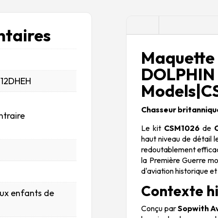
Description
taires
Maquett
DOLPHI
_12DHEH
Models|CS
Chasseur britanniqu
ntraire
Le kit
CSM1026
de
haut niveau de détail l
redoutablement efficace
la Première Guerre mo
d'aviation historique et
Contexte hi
aux enfants de
Conçu par
Sopwith A