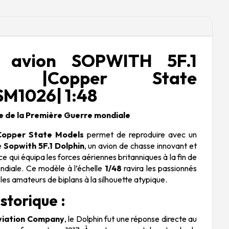
e avion SOPWITH 5F.1
N |Copper State
M1026| 1:48
e de la Première Guerre mondiale
Copper State Models
permet de reproduire avec un
e
Sopwith 5F.1 Dolphin
, un avion de chasse innovant et
 qui équipa les forces aériennes britanniques à la fin de
ndiale. Ce modèle à l’échelle
1/48
ravira les passionnés
 les amateurs de biplans à la silhouette atypique.
storique :
viation Company
, le Dolphin fut une réponse directe au