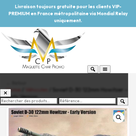
Livraison toujours gratuite pour les clients VIP-
PREMIUM en France métropolitaine via Mondial Relay
uniquement.
← Retour
Home
/
Véhicules
/ Soviet D-30 122mm Howitzer –
Early Version
-20%
Pouvoir d'achat