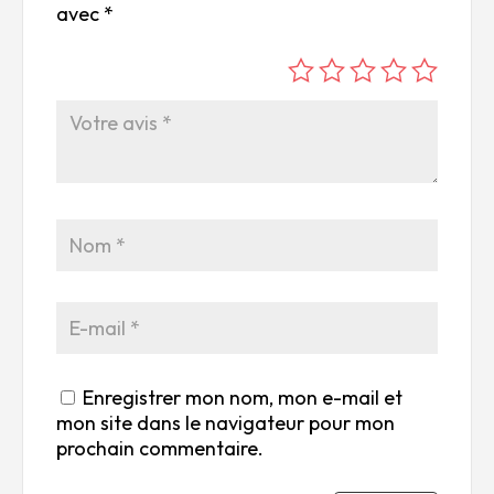
avec
*
é
é
é
é
é
to
to
to
to
to
ile
ile
ile
ile
ile
su
s
s
s
s
r
su
su
su
su
5
r
r
r
r
5
5
5
5
Enregistrer mon nom, mon e-mail et
mon site dans le navigateur pour mon
prochain commentaire.