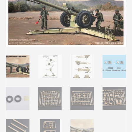
Rechercher des produits...
Mon panier
0
0,00
€
Connexion / Inscription
Véhicules
Avions
Bateaux
Trains
Figurines
Peintures
Accessoires
Puzzles
Carte cadeau
Maquette par marque
Contact