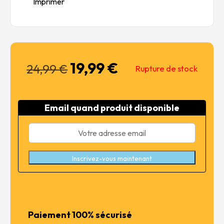
Imprimer
19,99
€
Le
Le
24,99
€
Rupture de stock
prix
prix
initial
actuel
était :
est :
Email quand produit disponible
24,99 €.
19,99 €.
Inscrivez-vous maintenant
Paiement 100% sécurisé