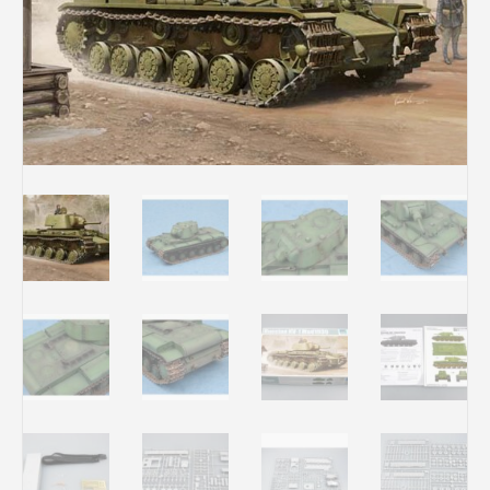
Rechercher des produits...
Mon panier
0
0,00
€
Connexion / Inscription
Véhicules
Avions
Bateaux
Trains
Figurines
Peintures
Accessoires
Puzzles
Carte cadeau
Maquette par marque
Contact