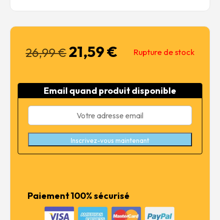
21,59
€
Le
Le
26,99
€
Rupture de stock
prix
prix
initial
actuel
était :
est :
Email quand produit disponible
26,99 €.
21,59 €.
Inscrivez-vous maintenant
Paiement 100% sécurisé