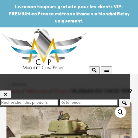
Livraison toujours gratuite pour les clients VIP-
PREMIUM en France métropolitaine via Mondial Relay
uniquement.
← Retour
Home
/
Véhicules
/
Chars
/ RUSSIAN KV-1 MOD 1939
-20%
Pouvoir d'achat