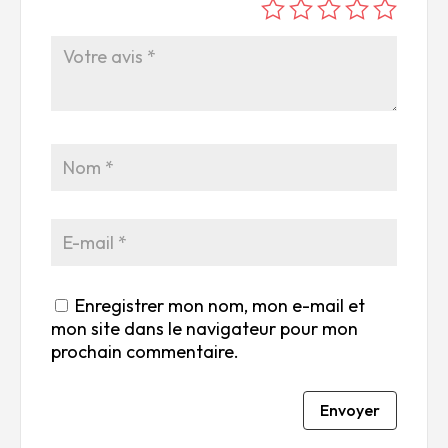
é
é
é
é
é
to
to
to
to
to
ile
ile
ile
ile
ile
su
s
s
s
s
r
su
su
su
su
5
r
r
r
r
5
5
5
5
Enregistrer mon nom, mon e-mail et
mon site dans le navigateur pour mon
prochain commentaire.
Envoyer