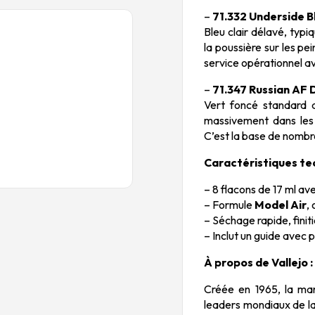
–
71.332 Underside 
Bleu clair délavé, typiq
la poussière sur les pe
service opérationnel a
–
71.347 Russian AF
Vert foncé standard de
massivement dans les
C’est la base de nombre
Caractéristiques te
– 8 flacons de 17 ml a
– Formule
Model Air
,
– Séchage rapide, fini
– Inclut un guide avec p
À propos de Vallejo :
Créée en 1965, la m
leaders mondiaux de la