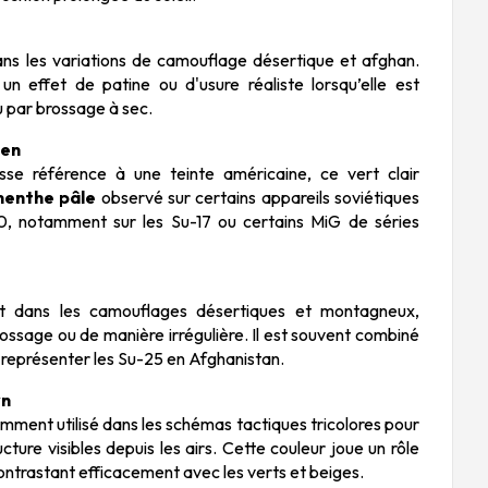
ns les variations de camouflage désertique et afghan.
un effet de patine ou d'usure réaliste lorsqu’elle est
u par brossage à sec.
een
se référence à une teinte américaine, ce vert clair
menthe pâle
observé sur certains appareils soviétiques
0, notamment sur les Su-17 ou certains MiG de séries
t dans les camouflages désertiques et montagneux,
rossage ou de manière irrégulière. Il est souvent combiné
r représenter les Su-25 en Afghanistan.
wn
mment utilisé dans les schémas tactiques tricolores pour
ucture visibles depuis les airs. Cette couleur joue un rôle
ontrastant efficacement avec les verts et beiges.