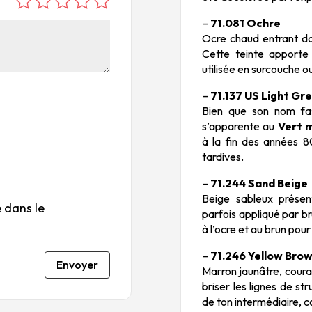
é
é
é
é
é
–
71.081 Ochre
to
to
to
to
to
Ocre chaud entrant da
ile
ile
ile
ile
ile
Cette teinte apporte 
su
s
s
s
s
utilisée en surcouche o
r
su
su
su
su
5
r
r
r
r
–
71.137 US Light Gr
5
5
5
5
Bien que son nom fas
s’apparente au
Vert 
à la fin des années 8
tardives.
–
71.244 Sand Beige
Beige sableux présen
 dans le
parfois appliqué par b
à l’ocre et au brun pou
–
71.246 Yellow Bro
Envoyer
Marron jaunâtre, coura
briser les lignes de str
de ton intermédiaire, c