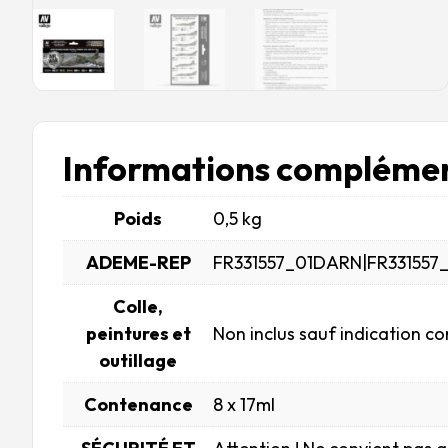
Informations complémen
Poids
0,5 kg
ADEME-REP
FR331557_01DARN|FR331557
Colle,
peintures et
Non inclus sauf indication co
outillage
Contenance
8 x 17ml