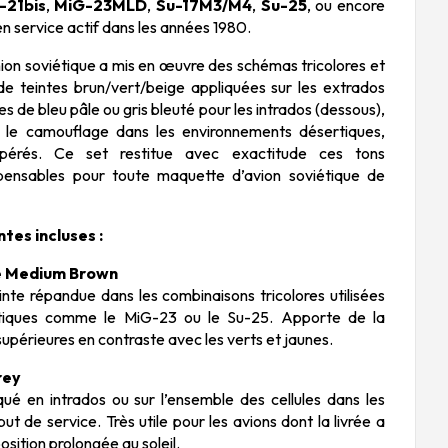
-21bis
,
MiG-23MLD
,
Su-17M3/M4
,
Su-25
, ou encore
 en service actif dans les années 1980.
Union soviétique a mis en œuvre des schémas tricolores et
de teintes brun/vert/beige appliquées sur les extrados
es de bleu pâle ou gris bleuté pour les intrados (dessous),
r le camouflage dans les environnements désertiques,
érés. Ce set restitue avec exactitude ces tons
ispensables pour toute maquette d’avion soviétique de
tes incluses :
e Medium Brown
nte répandue dans les combinaisons tricolores utilisées
ctiques comme le MiG-23 ou le Su-25. Apporte de la
upérieures en contraste avec les verts et jaunes.
rey
qué en intrados ou sur l’ensemble des cellules dans les
t de service. Très utile pour les avions dont la livrée a
osition prolongée au soleil.