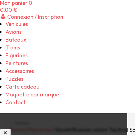
Mon panier
0
0,00
€
Connexion / Inscription
Véhicules
Avions
Bateaux
Trains
Figurines
Peintures
Accessoires
Puzzles
Carte cadeau
Maquette par marque
Contact
← Retour
Home
/
Peintures
/ Soviet/Russian colors Tactical Sc