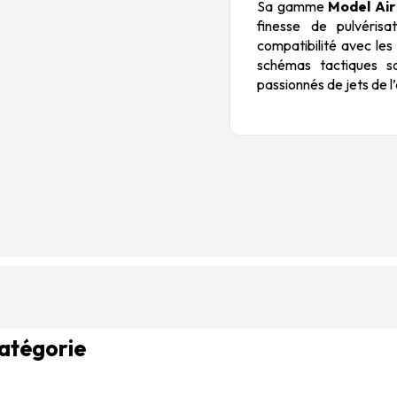
Sa gamme
Model Air
finesse de pulvérisa
compatibilité avec les
schémas tactiques so
passionnés de jets de l
catégorie