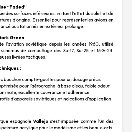
Blue “Faded”
ue des surfaces inférieures, imitant l’effet du soleil et de
intures d’origine. Essentiel pour représenter les avions en
vancé ou stationnés en extérieur prolongé.
 Dark Green
 l’aviation soviétique depuis les années 1960, utilisé
 schémas de camouflage des Su-17, Su-25 et MiG-23.
uses livrées tactiques.
chniques :
vec bouchon compte-gouttes pour un dosage précis
 optimisée pour l’aérographe, à base d’eau, faible odeur
tion mate, excellente couvrance et adhérence
rofils d’appareils soviétiques et indications d’application
arque espagnole
Vallejo
s’est imposée comme l’un des
 peinture acrylique pour le modélisme et les beaux-arts.