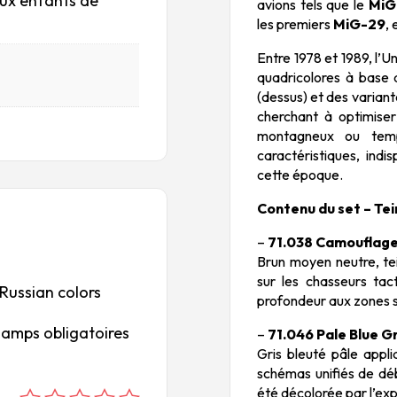
aux enfants de
avions tels que le
MiG
les premiers
MiG-29
,
Entre 1978 et 1989, l’
quadricolores à base 
(dessus) et des variant
cherchant à optimise
montagneux ou temp
caractéristiques, ind
cette époque.
Contenu du set – Tein
–
71.038 Camouflag
Brun moyen neutre, tei
sur les chasseurs ta
/Russian colors
profondeur aux zones s
hamps obligatoires
–
71.046 Pale Blue G
Gris bleuté pâle appli
schémas unifiés de débu
été décolorée par l’exp