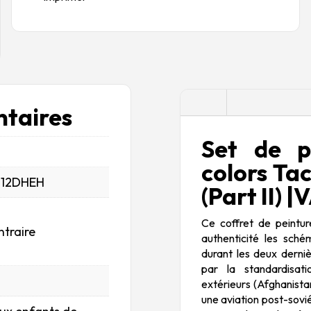
Description
taires
Set de pe
colors Ta
_12DHEH
(Part II)
Ce coffret de peintu
ntraire
authenticité les sch
durant les deux derni
par la standardisati
extérieurs (Afghanista
une aviation post-sovié