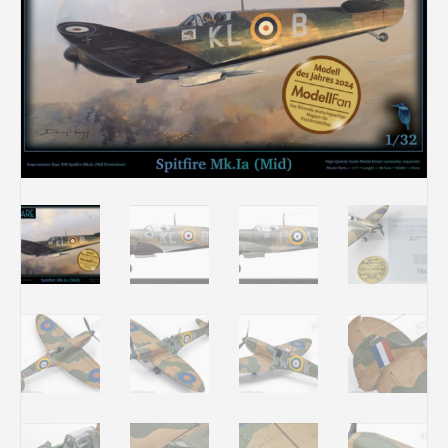
Rechercher des produits...
Mon panier
0
0,00
€
Connexion / Inscription
Véhicules
Avions
Bateaux
Trains
Figurines
Peintures
Accessoires
Puzzles
Carte cadeau
Maquette par marque
Contact