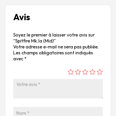
Avis
Soyez le premier à laisser votre avis sur
“Spitfire Mk.Ia (Mid)”
Votre adresse e-mail ne sera pas publiée.
Les champs obligatoires sont indiqués
avec
*
é
é
é
é
é
to
to
to
to
to
ile
ile
ile
ile
ile
su
s
s
s
s
r
su
su
su
su
5
r
r
r
r
5
5
5
5