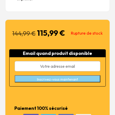
115,99
€
Le
Le
144,99
€
Rupture de stock
prix
prix
initial
actuel
était :
est :
Email quand produit disponible
144,99 €.
115,99 €.
Inscrivez-vous maintenant
Paiement 100% sécurisé