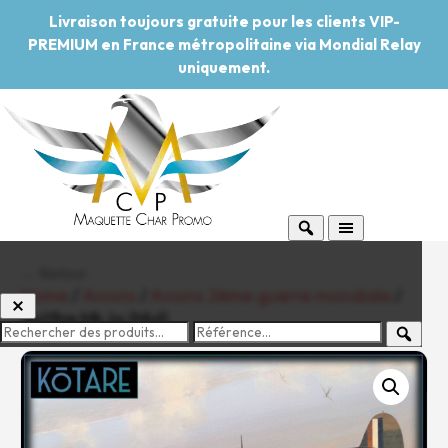
Livraison toujours gratuite pour les clients VIP-
PREMIUM en France métropolitaine via Mondial Relay
uniquement.
← Retour
Home
/
Avions
/
Avions 2ème guerre mondiale
/
Spitfire Mk.Ia (Mid)
-20%
Pouvoir d'achat