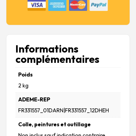
Informations
complémentaires
Poids
2 kg
ADEME-REP
FR331557_01DARN|FR331557_12DHEH
Colle, peintures et outillage
Non inclus sauf indication contraire