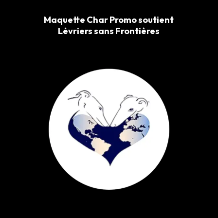
Maquette Char Promo soutient
Lévriers sans Frontières