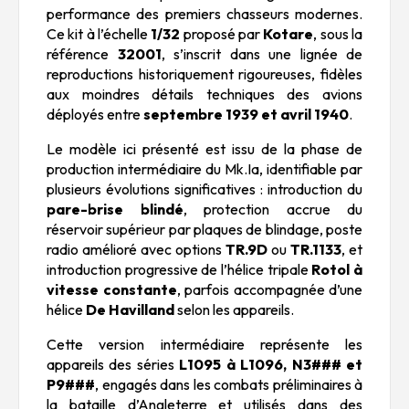
performance des premiers chasseurs modernes.
Ce kit à l’échelle
1/32
proposé par
Kotare
, sous la
référence
32001
, s’inscrit dans une lignée de
reproductions historiquement rigoureuses, fidèles
aux moindres détails techniques des avions
déployés entre
septembre 1939 et avril 1940
.
Le modèle ici présenté est issu de la phase de
production intermédiaire du Mk.Ia, identifiable par
plusieurs évolutions significatives : introduction du
pare-brise blindé
, protection accrue du
réservoir supérieur par plaques de blindage, poste
radio amélioré avec options
TR.9D
ou
TR.1133
, et
introduction progressive de l’hélice tripale
Rotol à
vitesse constante
, parfois accompagnée d’une
hélice
De Havilland
selon les appareils.
Cette version intermédiaire représente les
appareils des séries
L1095 à L1096, N3### et
P9###
, engagés dans les combats préliminaires à
la bataille d’Angleterre et utilisés dans des