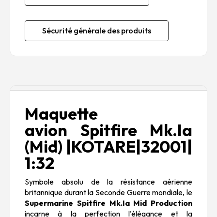
Sécurité générale des produits
Description
Maquette
avion Spitfire Mk.Ia
(Mid) |KOTARE|32001|
1:32
Symbole absolu de la résistance aérienne
britannique durant la Seconde Guerre mondiale, le
Supermarine Spitfire Mk.Ia Mid Production
incarne à la perfection l’élégance et la