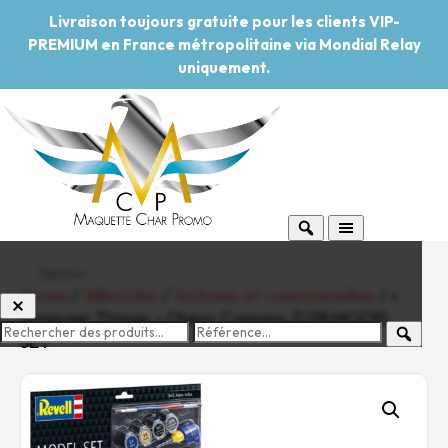
Livraison toujours gratuite pour les clients VIP-
PREMIUM en France métropolitaine via Mondial Relay
uniquement.
← Retour
Home
/
Véhicules
/
Voitures et camionnettes
/ «
Stranger Things » Chevy Camaro Z/28 MODEL
SET
-20%
Pouvoir d'achat