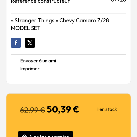
Référence constructeur
« Stranger Things » Chevy Camaro Z/28
MODEL SET
Envoyer à un ami
Imprimer
50,39
€
Le
Le
62,99
€
1 en stock
prix
prix
initial
actuel
était :
est :
Ajouter au panier