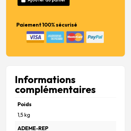
62,99 €.
50,39 €.
quantité
de
«
Stranger
Paiement 100% sécurisé
Things
»
Chevy
Camaro
Z/28
MODEL
SET
Informations
complémentaires
Poids
1,5 kg
ADEME-REP