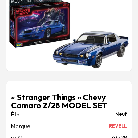
Rechercher des produits...
Mon panier
0
0,00
€
Connexion / Inscription
Véhicules
Avions
Bateaux
Trains
Figurines
Peintures
Accessoires
Puzzles
« Stranger Things » Chevy
Carte cadeau
Camaro Z/28 MODEL SET
Maquette par marque
Neuf
Contact
Marque
REVELL
67728