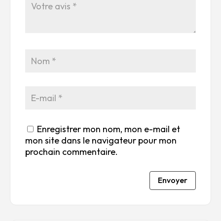
to
to
to
to
to
ile
ile
ile
ile
ile
su
s
s
s
s
r
su
su
su
su
5
r
r
r
r
5
5
5
5
Enregistrer mon nom, mon e-mail et
mon site dans le navigateur pour mon
prochain commentaire.
Envoyer