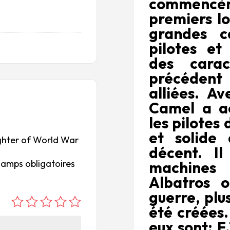
commencè
premiers lo
grandes c
pilotes et
des carac
précédent
alliées. A
Camel a ac
les pilotes
et solide
Fighter of World War
décent. Il
hamps obligatoires
machines
Albatros 
guerre, plu
été créées.
é
é
é
é
é
to
to
to
to
to
eux sont: F.