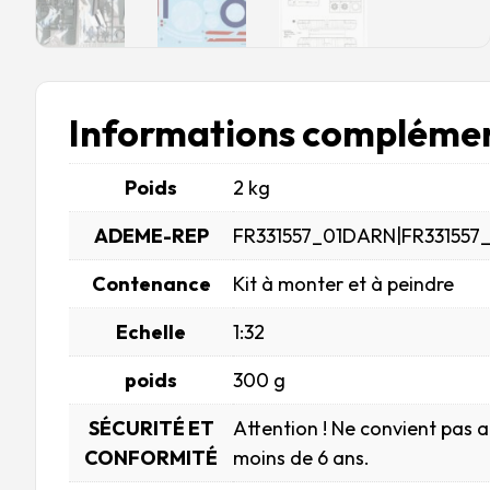
Informations complémen
Poids
2 kg
ADEME-REP
FR331557_01DARN|FR331557
Contenance
Kit à monter et à peindre
Echelle
1:32
poids
300 g
SÉCURITÉ ET
Attention ! Ne convient pas 
CONFORMITÉ
moins de 6 ans.