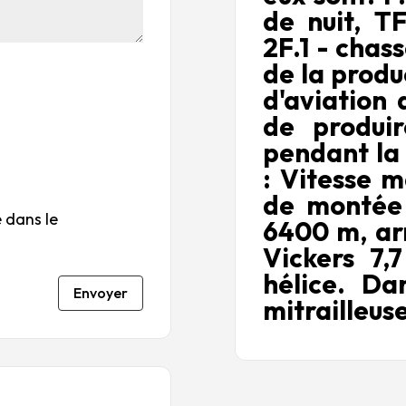
ile
ile
ile
ile
ile
de nuit, T
su
s
s
s
s
2F.1 - chas
r
su
su
su
su
de la produ
5
r
r
r
r
5
5
5
5
d'aviation 
de produi
pendant la
: Vitesse m
de montée
 dans le
6400 m, ar
Vickers 7,
hélice. Da
Envoyer
mitrailleus