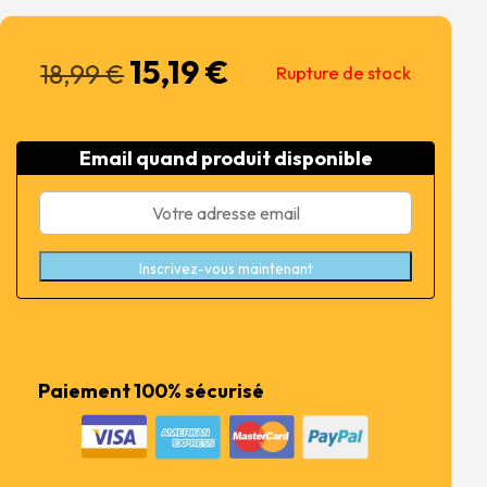
15,19
€
Le
Le
18,99
€
Rupture de stock
prix
prix
initial
actuel
était :
est :
Email quand produit disponible
18,99 €.
15,19 €.
Inscrivez-vous maintenant
Paiement 100% sécurisé