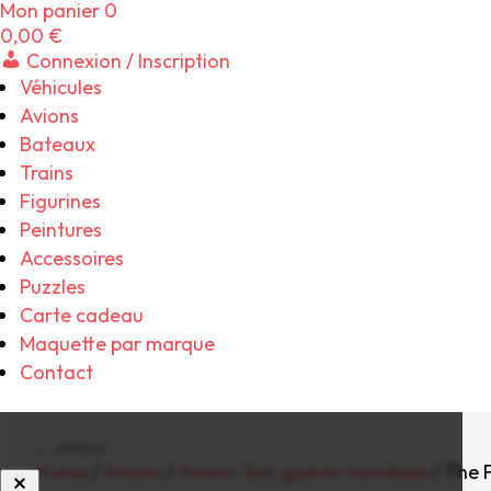
Mon panier
0
0,00
€
Connexion / Inscription
Véhicules
Avions
Bateaux
Trains
Figurines
Peintures
Accessoires
Puzzles
Carte cadeau
Maquette par marque
Contact
← Retour
Home
/
Avions
/
Avions 1ère guerre mondiale
/ The 