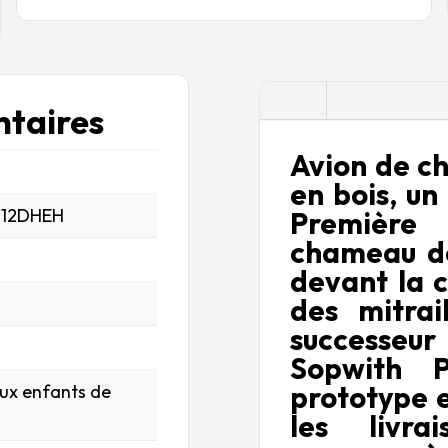
Description
taires
Avion de ch
en bois, un
_12DHEH
Première
chameau do
devant la c
des mitrai
successeu
Sopwith 
prototype e
aux enfants de
les livra