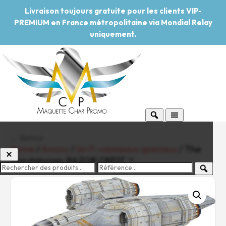
Livraison toujours gratuite pour les clients VIP-
PREMIUM en France métropolitaine via Mondial Relay
uniquement.
← Retour
Home
/
Avions
/
Sci Fi vaisseaux spaciaux
/ The
Mandalorian: RAZOR CREST ™
-20%
Pouvoir d'achat