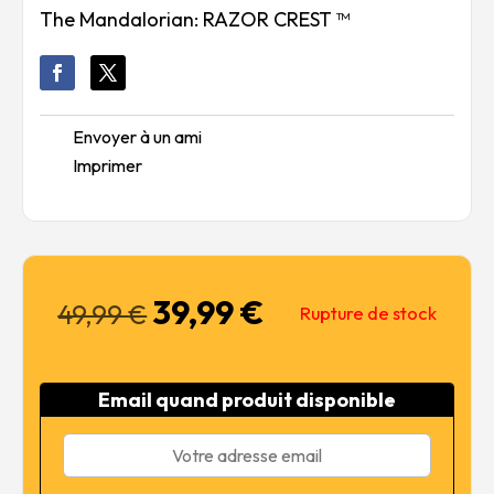
The Mandalorian: RAZOR CREST ™
Envoyer à un ami
Imprimer
39,99
€
Le
Le
49,99
€
Rupture de stock
prix
prix
initial
actuel
était :
est :
Email quand produit disponible
49,99 €.
39,99 €.