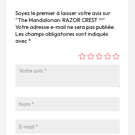
Soyez le premier à laisser votre avis sur
“The Mandalorian: RAZOR CREST ™”
Votre adresse e-mail ne sera pas publiée.
Les champs obligatoires sont indiqués
avec
*
é
é
é
é
é
to
to
to
to
to
ile
ile
ile
ile
ile
su
s
s
s
s
r
su
su
su
su
5
r
r
r
r
5
5
5
5