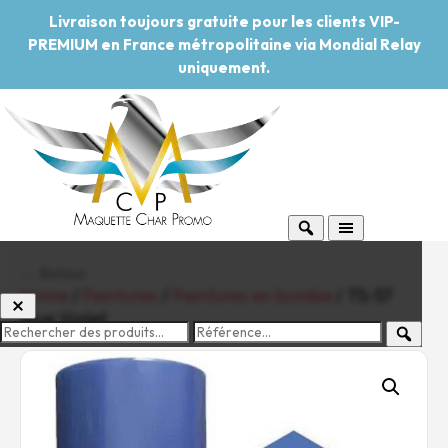
Livraison toujours gratuite pour les clients VIP-
PREMIUM en France métropolitaine via Mondial Relay
uniquement.
← Retour
Home
/
Peintures
/
Peintures en bombe
/ TS-57
Blue Violet
-20%
Pouvoir d'achat