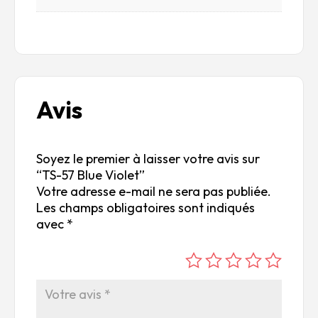
Avis
Soyez le premier à laisser votre avis sur
“TS-57 Blue Violet”
Votre adresse e-mail ne sera pas publiée.
Les champs obligatoires sont indiqués
avec
*
é
é
é
é
é
to
to
to
to
to
ile
ile
ile
ile
ile