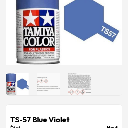
Rechercher des produits...
Mon panier
0
0,00
€
Connexion / Inscription
Véhicules
Avions
Bateaux
Trains
Figurines
Peintures
Accessoires
Puzzles
Carte cadeau
Maquette par marque
Contact
TS-57 Blue Violet
Neuf