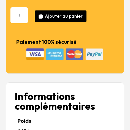
initial
actuel
était :
est :
quantité
11,99 €.
9,59 €.
Ajouter au panier
de
TS-
57
Blue
Paiement 100% sécurisé
Violet
Informations
complémentaires
Poids