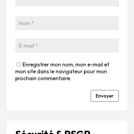
su
s
s
s
s
r
su
su
su
su
5
r
r
r
r
5
5
5
5
Enregistrer mon nom, mon e-mail et
mon site dans le navigateur pour mon
prochain commentaire.
Envoyer