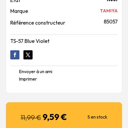
Marque
TAMIYA
85057
Référence constructeur
TS-57 Blue Violet
Envoyer à un ami
Imprimer
9,59
€
Le
Le
11,99
€
5 en stock
prix
prix