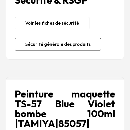
Sécurité & RSGP
Voir les fiches de sécurité
Sécurité générale des produits
Description
Peinture maquette
TS-57 Blue Violet
bombe 100ml
|TAMIYA|85057|