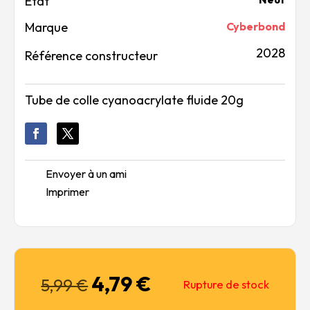
Marque
Cyberbond
2028
Référence constructeur
Tube de colle cyanoacrylate fluide 20g
Envoyer à un ami
Imprimer
4,79
€
Le
Le
5,99
€
Rupture de stock
prix
prix