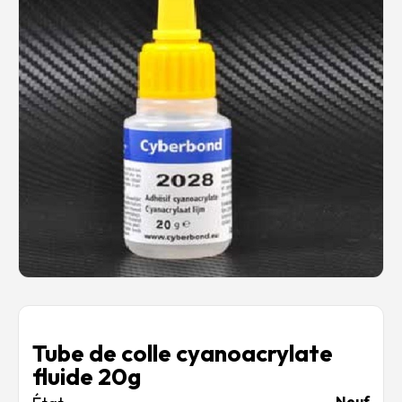
Rechercher des produits...
Mon panier
0
0,00
€
Connexion / Inscription
Véhicules
Avions
Bateaux
Trains
Figurines
Peintures
Accessoires
Puzzles
Carte cadeau
Maquette par marque
Contact
Tube de colle cyanoacrylate
fluide 20g
Neuf