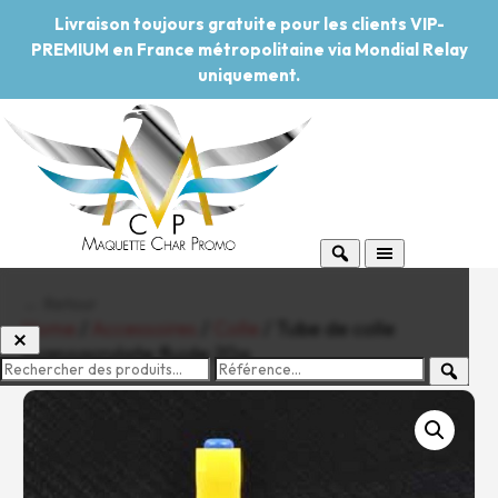
Livraison toujours gratuite pour les clients VIP-
PREMIUM en France métropolitaine via Mondial Relay
uniquement.
← Retour
Home
/
Accessoires
/
Colle
/ Tube de colle
cyanoacrylate fluide 20g
-20%
Pouvoir d'achat