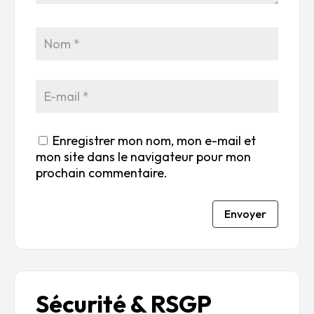
r
su
su
su
su
5
r
r
r
r
5
5
5
5
Enregistrer mon nom, mon e-mail et
mon site dans le navigateur pour mon
prochain commentaire.
Envoyer
Sécurité & RSGP