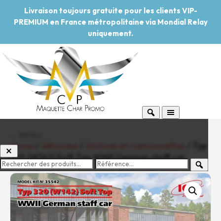
Livraison toujours gratuite pour les clients VIP-
PREMIUM en France métropolitaine via Mondial Relay
uniquement.
← Retour
Home
/
Véhicules
/
Voitures et camionnettes
/ Typ
320 (W142) Soft Top WWII German staff car
-20%
Pouvoir d'achat