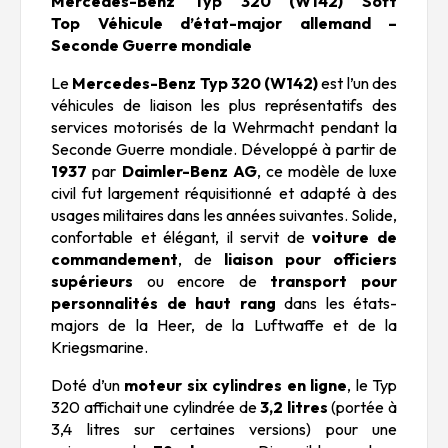
Mercedes-Benz Typ 320 (W142) Soft
Top
Véhicule d’état-major allemand –
Seconde Guerre mondiale
Le
Mercedes-Benz Typ 320 (W142)
est l’un des
véhicules de liaison les plus représentatifs des
services motorisés de la Wehrmacht pendant la
Seconde Guerre mondiale. Développé à partir de
1937
par
Daimler-Benz AG
, ce modèle de luxe
civil fut largement réquisitionné et adapté à des
usages militaires dans les années suivantes. Solide,
confortable et élégant, il servit de
voiture de
commandement
, de
liaison pour officiers
supérieurs
ou encore de
transport pour
personnalités de haut rang
dans les états-
majors de la Heer, de la Luftwaffe et de la
Kriegsmarine.
Doté d’un
moteur six cylindres en ligne
, le Typ
320 affichait une cylindrée de
3,2 litres
(portée à
3,4 litres sur certaines versions) pour une