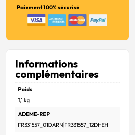
Paiement 100% sécurisé
Informations
complémentaires
Poids
1,1 kg
ADEME-REP
FR331557_01DARN|FR331557_12DHEH