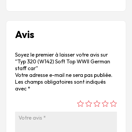
Avis
Soyez le premier à laisser votre avis sur
“Typ 320 (W142) Soft Top WWII German
staff car”
Votre adresse e-mail ne sera pas publiée.
Les champs obligatoires sont indiqués
avec
*
é
é
é
é
é
to
to
to
to
to
ile
ile
ile
ile
ile
su
s
s
s
s