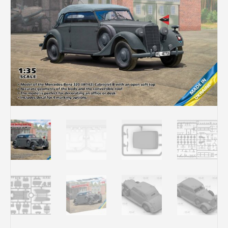
Rechercher des produits...
Mon panier
0
0,00
€
Connexion / Inscription
Véhicules
Avions
Bateaux
Trains
Figurines
Peintures
Accessoires
Puzzles
Carte cadeau
Maquette par marque
Contact