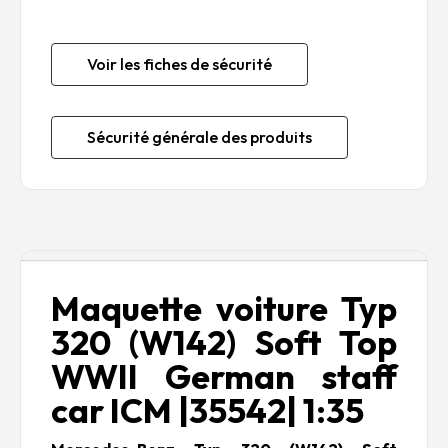
Voir les fiches de sécurité
Sécurité générale des produits
Description
Maquette voiture Typ
320 (W142) Soft Top
WWII German staff
car ICM |35542| 1:35