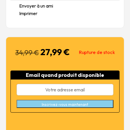
Envoyer à un ami
Imprimer
27,99
€
Le
Le
34,99
€
Rupture de stock
prix
prix
initial
actuel
était :
est :
Email quand produit disponible
34,99 €.
27,99 €.
Inscrivez-vous maintenant