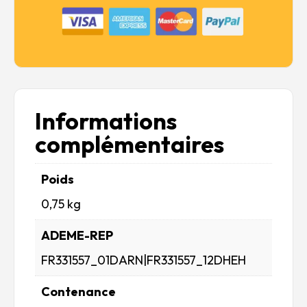
Informations
complémentaires
Poids
0,75 kg
ADEME-REP
FR331557_01DARN|FR331557_12DHEH
Contenance