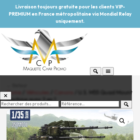
Livraison toujours gratuite pour les clients VIP-
PREMIUM en France métropolitaine via Mondial Relay
uniquement.
← Retour
Home
/
Véhicules
/
Canons
/ U.S. M55 Quad Mount
Machine guns 2 en 1
-20%
Pouvoir d'achat