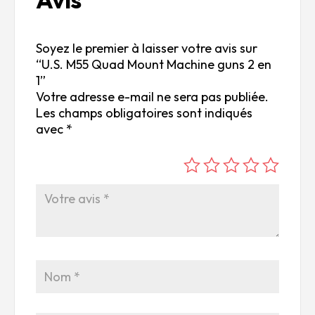
Soyez le premier à laisser votre avis sur
“U.S. M55 Quad Mount Machine guns 2 en
1”
Votre adresse e-mail ne sera pas publiée.
Les champs obligatoires sont indiqués
avec
*
é
é
é
é
é
to
to
to
to
to
ile
ile
ile
ile
ile
su
s
s
s
s
r
su
su
su
su
5
r
r
r
r
5
5
5
5