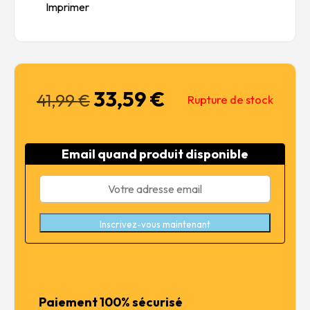
Imprimer
33,59
€
Le
Le
41,99
€
Rupture de stock
prix
prix
initial
actuel
était :
est :
Email quand produit disponible
41,99 €.
33,59 €.
Inscrivez-vous maintenant
Paiement 100% sécurisé