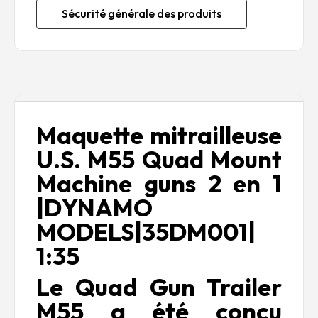
Sécurité générale des produits
Description
Maquette mitrailleuse
U.S. M55 Quad Mount
Machine guns 2 en 1
|DYNAMO
MODELS|35DM001|
1:35
Le Quad Gun Trailer
M55 a été conçu