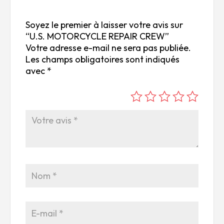
Soyez le premier à laisser votre avis sur
“U.S. MOTORCYCLE REPAIR CREW”
Votre adresse e-mail ne sera pas publiée.
Les champs obligatoires sont indiqués
avec
*
é
é
é
é
é
to
to
to
to
to
ile
ile
ile
ile
ile
su
s
s
s
s
r
su
su
su
su
5
r
r
r
r
5
5
5
5