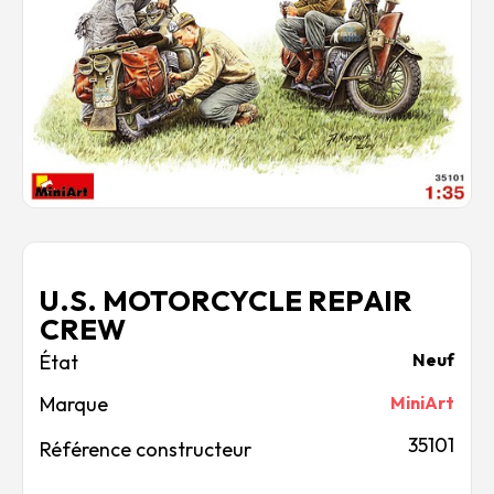
Rechercher des produits...
Mon panier
0
0,00
€
Connexion / Inscription
Véhicules
Avions
Bateaux
Trains
Figurines
Peintures
U.S. MOTORCYCLE REPAIR
Accessoires
CREW
Puzzles
Neuf
Carte cadeau
Maquette par marque
Marque
MiniArt
Contact
35101
Référence constructeur