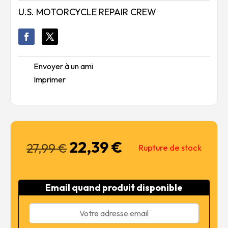
U.S. MOTORCYCLE REPAIR CREW
Envoyer à un ami
Imprimer
22,39
€
Le
Le
27,99
€
Rupture de stock
prix
prix
initial
actuel
était :
est :
Email quand produit disponible
27,99 €.
22,39 €.