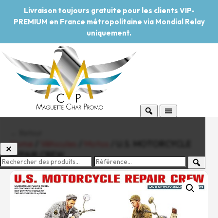
Livraison toujours gratuite pour les clients VIP-
PREMIUM en France métropolitaine via Mondial Relay
uniquement.
← Retour
Home
/
Véhicules
/
Motos
/ U.S. MOTORCYCLE
REPAIR CREW
-20%
Pouvoir d'achat