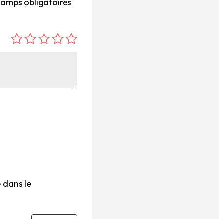
hamps obligatoires
é
é
é
é
é
to
to
to
to
to
ile
ile
ile
ile
ile
su
s
s
s
s
r
su
su
su
su
5
r
r
r
r
5
5
5
5
 dans le