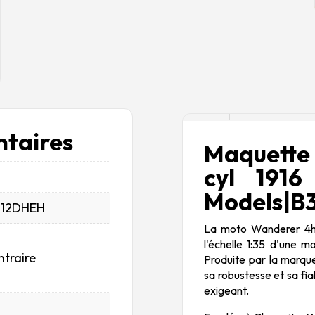
Description
taires
Maquette
cyl 1916
Models|B3
_12DHEH
La moto Wanderer 4hp 
l'échelle 1:35 d'une 
ntraire
Produite par la marqu
sa robustesse et sa fiab
exigeant.