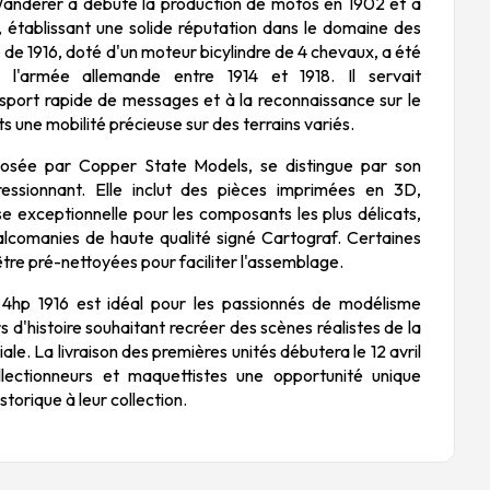
anderer a débuté la production de motos en 1902 et a
, établissant une solide réputation dans le domaine des
de 1916, doté d'un moteur bicylindre de 4 chevaux, a été
r l'armée allemande entre 1914 et 1918. Il servait
sport rapide de messages et à la reconnaissance sur le
ts une mobilité précieuse sur des terrains variés.
osée par Copper State Models, se distingue par son
ressionnant. Elle inclut des pièces imprimées en 3D,
se exceptionnelle pour les composants les plus délicats,
alcomanies de haute qualité signé Cartograf. Certaines
tre pré-nettoyées pour faciliter l'assemblage.
hp 1916 est idéal pour les passionnés de modélisme
rs d'histoire souhaitant recréer des scènes réalistes de la
e. La livraison des premières unités débutera le 12 avril
llectionneurs et maquettistes une opportunité unique
storique à leur collection.