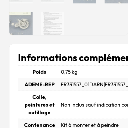
Informations complémen
Poids
0,75 kg
ADEME-REP
FR331557_01DARN|FR331557
Colle,
peintures et
Non inclus sauf indication co
outillage
Contenance
Kit à monter et à peindre