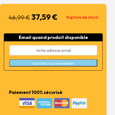
37,59
€
Le
Le
46,99
€
Rupture de stock
prix
prix
initial
actuel
était :
est :
Email quand produit disponible
46,99 €.
37,59 €.
Inscrivez-vous maintenant
Paiement 100% sécurisé