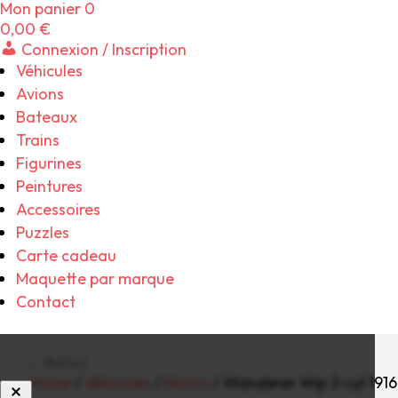
Mon panier
0
0,00
€
Connexion / Inscription
Véhicules
Avions
Bateaux
Trains
Figurines
Peintures
Accessoires
Puzzles
Carte cadeau
Maquette par marque
Contact
← Retour
Home
/
Véhicules
/
Motos
/ Wanderer 4hp 2-cyl 191