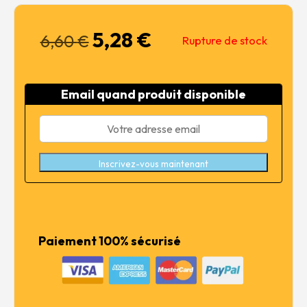
5,28
€
Le
Le
6,60
€
Rupture de stock
prix
prix
initial
actuel
était :
est :
Email quand produit disponible
6,60 €.
5,28 €.
Inscrivez-vous maintenant
Paiement 100% sécurisé