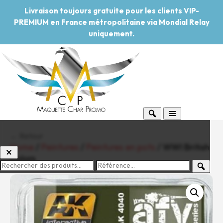
Livraison toujours gratuite pour les clients VIP-
PREMIUM en France métropolitaine via Mondial Relay
uniquement.
← Retour
Home
/
Peintures
/
Peintures en pots
/ WWI British
Colors
-20%
Pouvoir d'achat