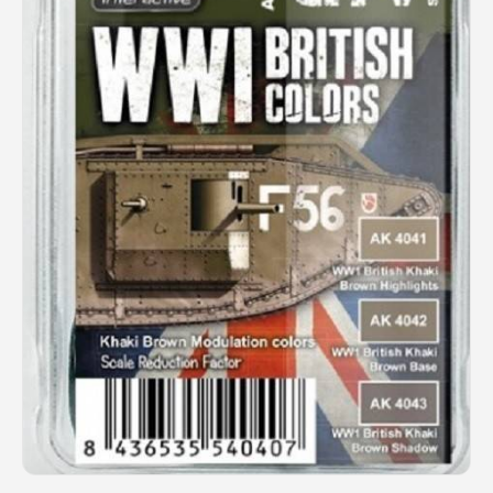
Rechercher des produits...
Mon panier
0
0,00
€
Connexion / Inscription
Véhicules
Avions
Bateaux
Trains
Figurines
Peintures
Accessoires
Puzzles
Carte cadeau
Maquette par marque
Contact