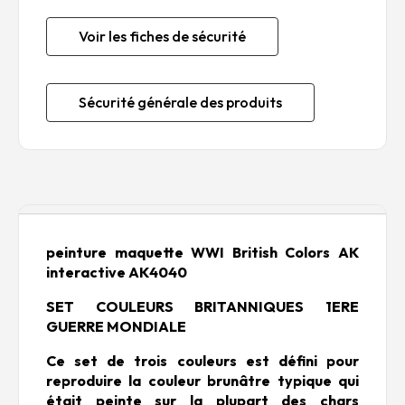
Voir les fiches de sécurité
Sécurité générale des produits
Description
peinture maquette WWI British Colors AK
interactive AK4040
SET COULEURS BRITANNIQUES 1ERE
GUERRE MONDIALE
Ce set de trois couleurs est défini pour
reproduire la couleur brunâtre typique qui
était peinte sur la plupart des chars