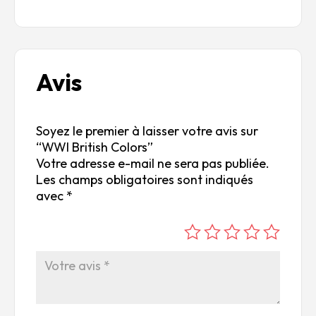
Avis
Soyez le premier à laisser votre avis sur
“WWI British Colors”
Votre adresse e-mail ne sera pas publiée.
Les champs obligatoires sont indiqués
avec
*
é
é
é
é
é
to
to
to
to
to
ile
ile
ile
ile
ile
su
s
s
s
s
r
su
su
su
su