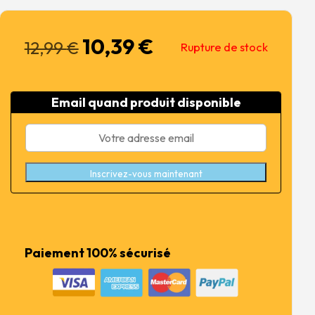
10,39
€
Le
Le
12,99
€
Rupture de stock
prix
prix
initial
actuel
était :
est :
Email quand produit disponible
12,99 €.
10,39 €.
Inscrivez-vous maintenant
Paiement 100% sécurisé