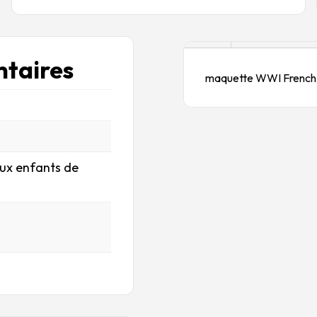
Description
taires
maquette WWI French 
aux enfants de