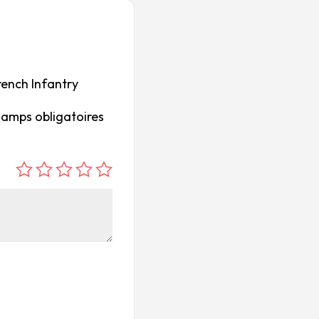
rench Infantry
hamps obligatoires
é
é
é
é
é
to
to
to
to
to
ile
ile
ile
ile
ile
su
s
s
s
s
r
su
su
su
su
5
r
r
r
r
5
5
5
5