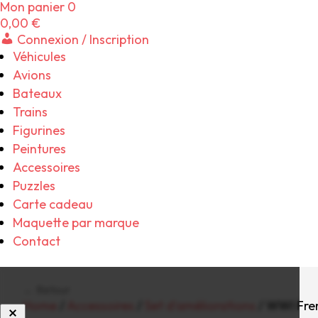
Mon panier
0
0,00
€
Connexion / Inscription
Véhicules
Avions
Bateaux
Trains
Figurines
Peintures
Accessoires
Puzzles
Carte cadeau
Maquette par marque
Contact
← Retour
Home
/
Accessoires
/
Set d'améliorations
/ WWI Fre