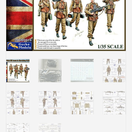
Rechercher des produits...
Mon panier
0
0,00
€
Connexion / Inscription
Véhicules
Avions
Bateaux
Trains
Figurines
Peintures
Accessoires
Puzzles
Carte cadeau
Maquette par marque
Contact