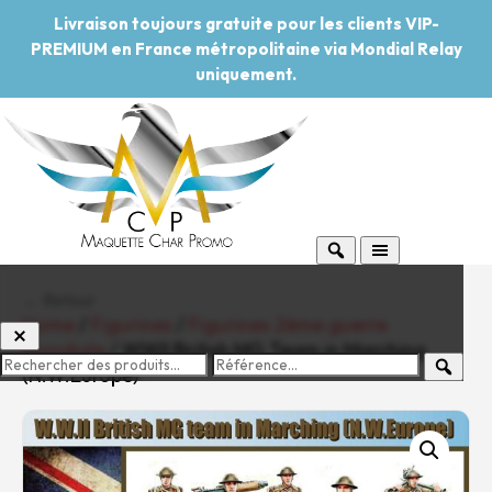
Livraison toujours gratuite pour les clients VIP-
PREMIUM en France métropolitaine via Mondial Relay
uniquement.
← Retour
Home
/
Figurines
/
Figurines 2ème guerre
mondiale
/ WWII British MG Team in Marching
(N.W.Europe)
-20%
Pouvoir d'achat