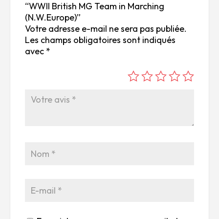
“WWII British MG Team in Marching
(N.W.Europe)”
Votre adresse e-mail ne sera pas publiée.
Les champs obligatoires sont indiqués
avec
*
é
é
é
é
é
to
to
to
to
to
ile
ile
ile
ile
ile
su
s
s
s
s
r
su
su
su
su
5
r
r
r
r
5
5
5
5