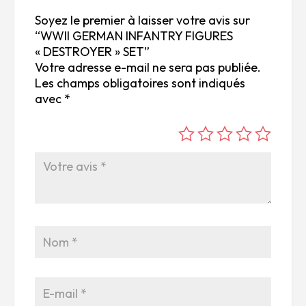
Soyez le premier à laisser votre avis sur
“WWII GERMAN INFANTRY FIGURES
« DESTROYER » SET”
Votre adresse e-mail ne sera pas publiée.
Les champs obligatoires sont indiqués
avec
*
é
é
é
é
é
to
to
to
to
to
ile
ile
ile
ile
ile
su
s
s
s
s
r
su
su
su
su
5
r
r
r
r
5
5
5
5