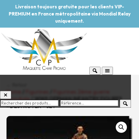
Livraison toujours gratuite pour les clients VIP-
PREMIUM en France métropolitaine via Mondial Relay
uniquement.
← Retour
Home
/
Figurines
/
Figurines 2ème guerre
mondiale
/ WWII GERMAN INFANTRY FIGURES
« DESTROYER » SET
-20%
Pouvoir d'achat