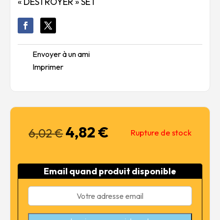
« DESTROYER » SET
Envoyer à un ami
Imprimer
4,82
€
Le
Le
6,02
€
Rupture de stock
prix
prix
initial
actuel
était :
est :
Email quand produit disponible
6,02 €.
4,82 €.