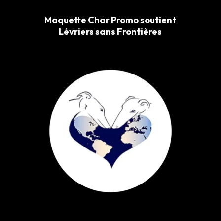
Maquette Char Promo soutient
Lévriers sans Frontières