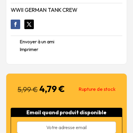
WWII GERMAN TANK CREW
Envoyer à un ami
Imprimer
4,79
€
Le
Le
5,99
€
Rupture de stock
prix
prix
initial
actuel
était :
est :
Email quand produit disponible
5,99 €.
4,79 €.