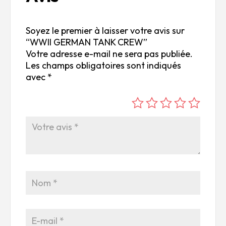
Soyez le premier à laisser votre avis sur
“WWII GERMAN TANK CREW”
Votre adresse e-mail ne sera pas publiée.
Les champs obligatoires sont indiqués
avec
*
é
é
é
é
é
to
to
to
to
to
ile
ile
ile
ile
ile
su
s
s
s
s
r
su
su
su
su
5
r
r
r
r
5
5
5
5