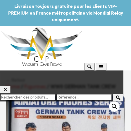
Livraison toujours gratuite pour les clients VIP-
PREMIUM en France métropolitaine via Mondial Relay
uniquement.
← Retour
Home
/
Figurines
/ WWII GERMAN TANK CREW
-20%
Pouvoir d'achat